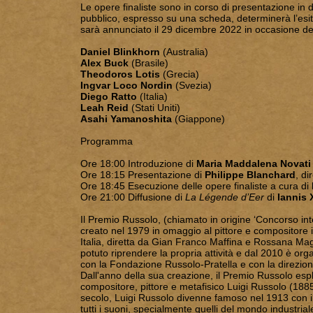
Le opere finaliste sono in corso di presentazione in di
pubblico, espresso su una scheda, determinerà l’esi
sarà annunciato il 29 dicembre 2022 in occasione del c
Daniel Blinkhorn
(Australia)
Alex Buck
(Brasile)
Theodoros Lotis
(Grecia)
Ingvar Loco Nordin
(Svezia)
Diego Ratto
(Italia)
Leah Reid
(Stati Uniti)
Asahi Yamanoshita
(Giappone)
Programma
Ore 18:00 Introduzione di
Maria Maddalena Novati
Ore 18:15 Presentazione di
Philippe Blanchard
, di
Ore 18:45 Esecuzione delle opere finaliste a cura di
Ore 21:00 Diffusione di
La Légende d’Eer
di
Iannis 
Il Premio Russolo, (chiamato in origine ‘Concorso int
creato nel 1979 in omaggio al pittore e compositore 
Italia, diretta da Gian Franco Maffina e Rossana Mag
potuto riprendere la propria attività e dal 2010 è or
con la Fondazione Russolo-Pratella e con la direzion
Dall'anno della sua creazione, il Premio Russolo esplor
compositore, pittore e metafisico Luigi Russolo (188
secolo, Luigi Russolo divenne famoso nel 1913 con il
tutti i suoni, specialmente quelli del mondo industria