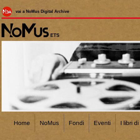
vai a NoMus Digital Archive
ETS
Home
NoMus
Fondi
Eventi
I libri 