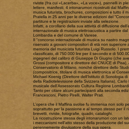
riviste (fra cui «Lacerba», «La voce»), pannelli in ple
lettere, manifesti, 4 intonarumori ricostruiti dal Maffi
musica futurista, brochures, composizioni e tutto il ma
Pratella in 25 anni per le diverse edizioni del "Conc
partiture e le registrazioni inviate alla selezione.
Infatti, a corollario della sua attività di diffusione d
internazionale di musica elettroacustica a partire da
Lombardia e del comune di Varese.
Il “concorso internazionale di musica su nastro magne
riservato a giovani compositori di età non superiore 
memoria del musicista futurista Luigi Russolo. I premi
classificato, di 750.000 lire per il secondo e di 500.0
ingegneri del calibro di Giuseppe Di Giugno (che ave
Grossi (compositore e direttore del CNUCE di Pisa), 
Conservatorio di Milano, nonché direttore dello Stud
(compositrice, titolare di musica elettronica al Cons
Michael Koenig (Direttore dell’Istituto di Sonologia 
della Radiotelevisione della Svizzera Italiana), Carl
musicale dell’Assessorato Cultura Regione Lombardi
Tanto per citare alcuni partecipanti alla seconda edizi
Francesconi, Pietro Pirelli, Walter Prati.
L’opera che il Maffina svolse fu immensa non solo per
soprattutto per la passione e al tempo stesso per il rig
brevetti, riviste, fotografie, quadri, cataloghi.
La ricostruzione stessa degli intonarumori con un lato
i meccanismi nell’atto stesso della produzione del suon
perennemente divulgatore della sua opera.