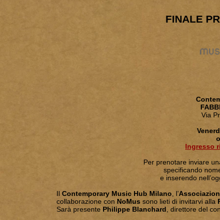
FINALE PR
Conte
FABB
Via P
Venerd
o
Ingresso r
Per prenotare inviare un
specificando nom
e inserendo nell’og
Il
Contemporary Music Hub Milano
, l’
Associazion
collaborazione con
NoMus
sono lieti di invitarvi alla
Sarà presente
Philippe Blanchard
, direttore del co