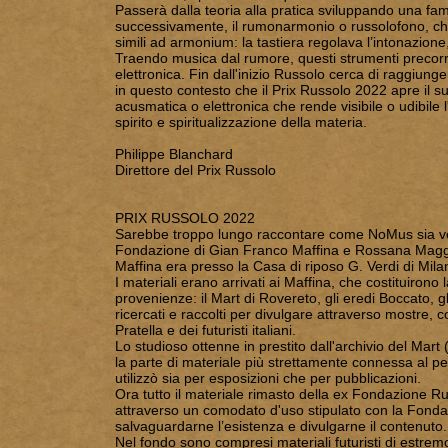
Passerà dalla teoria alla pratica sviluppando una fam
successivamente, il rumonarmonio o russolofono, che r
simili ad armonium: la tastiera regolava l’intonazione, i
Traendo musica dal rumore, questi strumenti precorr
elettronica. Fin dall'inizio Russolo cerca di raggiung
in questo contesto che il Prix Russolo 2022 apre il s
acusmatica o elettronica che rende visibile o udibile
spirito e spiritualizzazione della materia.
Philippe Blanchard
Direttore del Prix Russolo
PRIX RUSSOLO 2022
Sarebbe troppo lungo raccontare come NoMus sia ven
Fondazione di Gian Franco Maffina e Rossana Maggia.
Maffina era presso la Casa di riposo G. Verdi di Mil
I materiali erano arrivati ai Maffina, che costituiron
provenienze: il Mart di Rovereto, gli eredi Boccato, 
ricercati e raccolti per divulgare attraverso mostre, 
Pratella e dei futuristi italiani.
Lo studioso ottenne in prestito dall'archivio del M
la parte di materiale più strettamente connessa al per
utilizzò sia per esposizioni che per pubblicazioni.
Ora tutto il materiale rimasto della ex Fondazione R
attraverso un comodato d'uso stipulato con la Fondaz
salvaguardarne l’esistenza e divulgarne il contenuto.
Nel fondo sono compresi materiali futuristi di estremo 