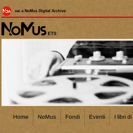
vai a NoMus Digital Archive
ETS
Home
NoMus
Fondi
Eventi
I libri 