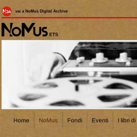
vai a NoMus Digital Archive
ETS
Home
NoMus
Fondi
Eventi
I libri 