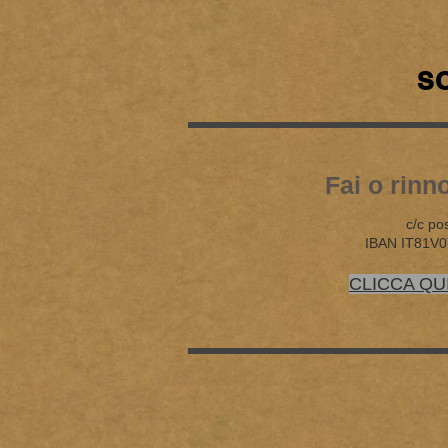
SO
Fai o rinn
c/c po
IBAN IT81V
CLICCA QU