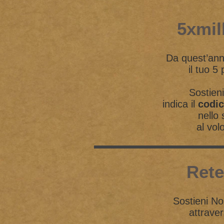
5xmil
Da quest’ann
il tuo 5
Sostieni
indica il
codic
nello 
al vol
Rete
Sostieni No
attrave