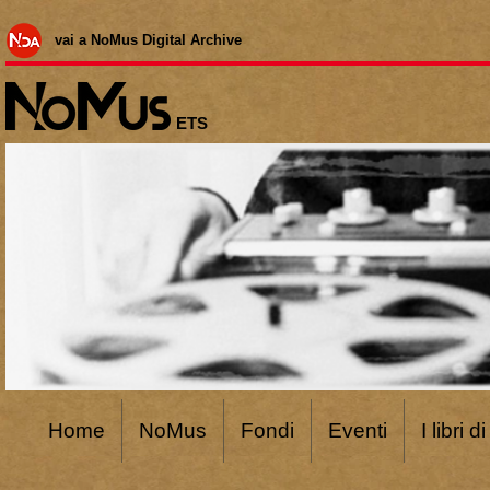
vai a NoMus Digital Archive
ETS
Home
NoMus
Fondi
Eventi
I libri 