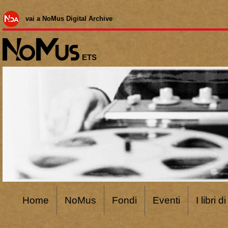
vai a NoMus Digital Archive
ETS
Home
NoMus
Fondi
Eventi
I libri 