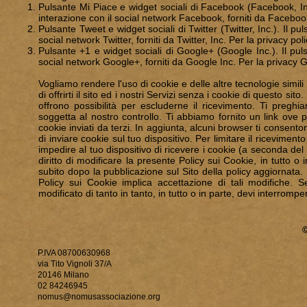
Pulsante Mi Piace e widget sociali di Facebook (Facebook, Inc.
interazione con il social network Facebook, forniti da Faceboo
Pulsante Tweet e widget sociali di Twitter (Twitter, Inc.). Il pu
social network Twitter, forniti da Twitter, Inc. Per la privacy po
Pulsante +1 e widget sociali di Google+ (Google Inc.). Il puls
social network Google+, forniti da Google Inc. Per la privacy
Vogliamo rendere l'uso di cookie e delle altre tecnologie simil
di offrirti il sito ed i nostri Servizi senza i cookie di questo sit
offrono possibilità per escluderne il ricevimento. Ti pregh
soggetta al nostro controllo. Ti abbiamo fornito un link ove p
cookie inviati da terzi. In aggiunta, alcuni browser ti consento
di inviare cookie sul tuo dispositivo. Per limitare il ricevimen
impedire al tuo dispositivo di ricevere i cookie (a seconda de
diritto di modificare la presente Policy sui Cookie, in tutto o
subito dopo la pubblicazione sul Sito della policy aggiornata.
Policy sui Cookie implica accettazione di tali modifiche. 
modificato di tanto in tanto, in tutto o in parte, devi interromper
P.IVA 08700630968
via Tito Vignoli 37/A
20146 Milano
02 84246945
nomus@nomusassociazione.org