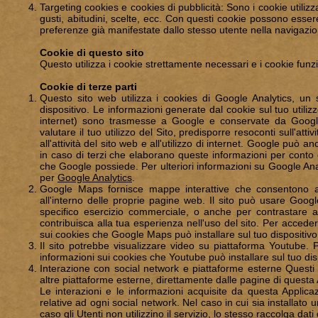
Targeting cookies e cookies di pubblicità: Sono i cookie utilizza
gusti, abitudini, scelte, ecc. Con questi cookie possono essere
preferenze già manifestate dallo stesso utente nella navigazio
Cookie di questo sito
Questo utilizza i cookie strettamente necessari e i cookie funzi
Cookie di terze parti
Questo sito web utilizza i cookies di Google Analytics, un 
dispositivo. Le informazioni generate dal cookie sul tuo utilizzo
internet) sono trasmesse a Google e conservate da Google s
valutare il tuo utilizzo del Sito, predisporre resoconti sull'attiv
all'attività del sito web e all'utilizzo di internet. Google può 
in caso di terzi che elaborano queste informazioni per conto 
che Google possiede. Per ulteriori informazioni su Google Anal
per
Google Analytics
.
Google Maps fornisce mappe interattive che consentono agli
all'interno delle proprie pagine web. Il sito può usare Googl
specifico esercizio commerciale, o anche per contrastare
contribuisca alla tua esperienza nell'uso del sito. Per acced
sui cookies che Google Maps può installare sul tuo dispositivo
Il sito potrebbe visualizzare video su piattaforma Youtube
informazioni sui cookies che Youtube può installare sul tuo dis
Interazione con social network e piattaforme esterne Questi s
altre piattaforme esterne, direttamente dalle pagine di questa
Le interazioni e le informazioni acquisite da questa Applica
relative ad ogni social network. Nel caso in cui sia installato 
caso gli Utenti non utilizzino il servizio, lo stesso raccolga dati d