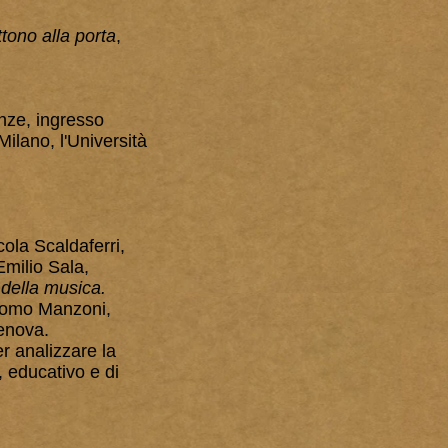
tono alla porta
,
nze, ingresso
Milano, l'Università
ola Scaldaferri,
milio Sala,
della musica.
acomo Manzoni,
Genova.
r analizzare la
, educativo e di