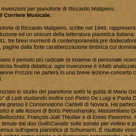
e
Invenzioni
per pianoforte di Riccardo Malipiero.
Il Corriere Musicale
.
oforte di Riccardo Malipiero, scritte nel 1949, rappresen
uzione ed un unicum della letteratura pianistica italiana:
41, tre brevi momenti di contemporaneità pre dodecafoni
 pagine dalla forte caratterizzazione timbrica cui domina 
ano il periodo più radicale (e insieme di personale ricer
icita finalità didattica: ogni invenzione è infatti analizzat
Simeone Pozzini ne parlerà in una breve lezione-concerto
.
niziato lo studio del pianoforte sotto la guida di Maria Gr
o" di Lodi studiando inoltre con Pietro De Luigi e Paola D
te presso il Conservatorio Cantelli di Novara. Ha partecip
tici e alle lezioni di Boris Petrushansky, Massimiliano 
ellocchio, François-Joël Thiollier e di Ennio Pastorino. 
i tenute dal duo Gulli\Cavallo sulle sonate per violino e p
mus sull'opera pianistica di Schumann. È risultato vincit