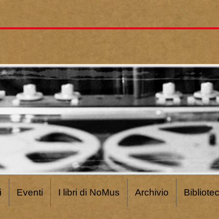
i
Eventi
I libri di NoMus
Archivio
Bibliote