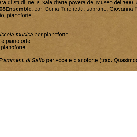
ta di studi, nella Sala d'arte povera del Museo del '900, 
808Ensemble
, con Sonia Turchetta, soprano; Giovanna P
o, pianoforte.
iccola musica
per pianoforte
e pianoforte
e pianoforte
Frammenti di Saffo
per voce e pianoforte (trad. Quasimo