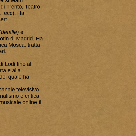
rsi teatri
di Trento, Teatro
, ecc). Ha
ert.
detalle)
e
otin di Madrid. Ha
uca Mosca, tratta
ri.
i Lodi fino al
rta e alla
 del quale ha
canale televisivo
nalismo e critica
a musicale online
Il