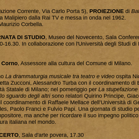
zione Corrente, Via Carlo Porta 5),
PROIEZIONE
di
Bat
 Malipiero dalla Rai TV e messa in onda nel 1962.
aurizio Corbella.
NATA DI STUDIO
, Museo del Novecento, Sala Confere
0-16.30. In collaborazione con l'Università degli Studi di 
l Corno
, Assessore alla cultura del Comune di Milano.
ino
La drammaturgia musicale tra teatro e video
ospita Nic
tta Zucconi, Alessandro Turba con il coordinamento di E
tà Statale di Milano; nel pomeriggio per
La stupefazione 
lo sguardo degli altri
sono relatori Quirino Principe, Gi
il coordinamento di Raffaele Mellace dell’Università di 
les, Paolo Franci e Fulvio Papi. Una giornata di studio pe
mpositore, ma anche per ricordare il suo impegno politico
tura italiana nel mondo.
CERTO
, Sala d'arte povera, 17.30