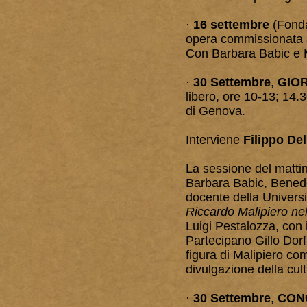
·
16 settembre
(Fonda
opera commissionata a
Con Barbara Babic e M
·
30 Settembre
,
GIOR
libero, ore 10-13; 14.3
di Genova.
Interviene
Filippo De
La sessione del matt
Barbara Babic, Benede
docente della Universi
Riccardo Malipiero nel
Luigi Pestalozza, con 
Partecipano Gillo Dorf
figura di Malipiero co
divulgazione della cul
·
30 Settembre
,
CON