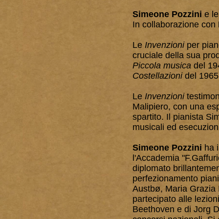
Simeone Pozzini
e l
In collaborazione con
Le
Invenzioni
per pian
cruciale della sua prod
Piccola musica
del 19
Costellazioni
del 1965,
Le
Invenzioni
testimoni
Malipiero, con una espl
spartito. Il pianista 
musicali ed esecuzioni
Simeone Pozzini
ha i
l'Accademia "F.Gaffuri
diplomato brillantemen
perfezionamento pianis
Austbø, Maria Grazia B
partecipato alle lezion
Beethoven e di Jorg De