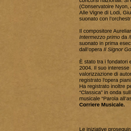
concorsi nazionali. Si 
(Conservatoire Nyon, 
Alle Vigne di Lodi, Gi
suonato con l’orchestr
Il compositore Aureli
Intermezzo primo
da /
suonato in prima esecu
dall’opera
Il Signor Go
È stato tra i fondatori
2004. Il suo interesse 
valorizzazione di autor
registrato l'opera pian
Ha registrato inoltre 
“Classica” in onda sull
musicale “Parola all’as
Corriere Musicale.
Le iniziative prosegui