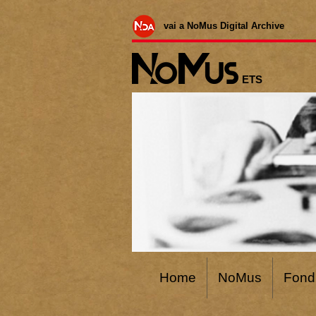
vai a NoMus Digital Archive
ETS
Home
NoMus
Fond