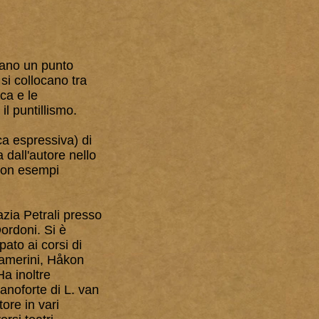
tano un punto
 si collocano tra
ca e le
il puntillismo.
ca espressiva) di
a dall'autore nello
 con esempi
azia Petrali presso
ordoni. Si è
ato ai corsi di
Damerini, Håkon
Ha inoltre
ianoforte di L. van
ore in vari