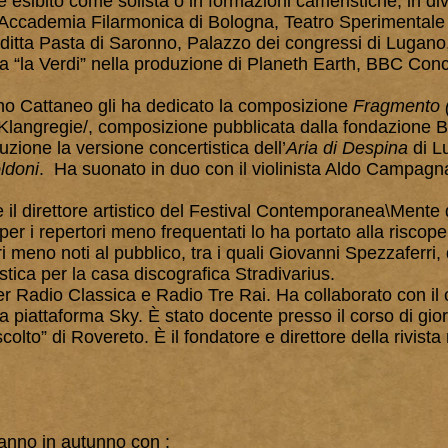
è esibito come solista o in formazioni cameristiche, in dive
Accademia Filarmonica di Bologna, Teatro Sperimentale 
uditta Pasta di Saronno, Palazzo dei congressi di Lugano
a “la Verdi” nella produzione di Planeth Earth, BBC Conc
ano Cattaneo gli ha dedicato la composizione
Fragmento (
Klangregie/, composizione pubblicata dalla fondazione B
zione la versione concertistica dell’
Aria di Despina
di L
ldoni
. Ha suonato in duo con il violinista Aldo Campagna
 e il direttore artistico del Festival Contemporanea\Mente d
per i repertori meno frequentati lo ha portato alla riscope
i meno noti al pubblico, tra i quali Giovanni Spezzaferri,
istica per la casa discografica Stradivarius.
per Radio Classica e Radio Tre Rai. Ha collaborato con il 
a piattaforma Sky. È stato docente presso il corso di gior
colto” di Rovereto. È il fondatore e direttore della rivist
ranno in autunno con :