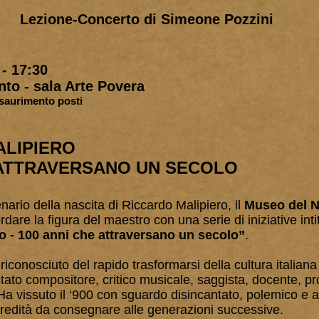
Lezione-Concerto di Simeone Pozzini
- 17:30
to - sala Arte Povera
esaurimento posti
ALIPIERO
 ATTRAVERSANO UN SECOLO
nario della nascita di Riccardo Malipiero, il
Museo del 
dare la figura del maestro con una serie di iniziative inti
 - 100 anni che attraversano un secolo”
.
riconosciuto del rapido trasformarsi della cultura italian
tato compositore, critico musicale, saggista, docente, pr
 Ha vissuto il ‘900 con sguardo disincantato, polemico e a
’eredità da consegnare alle generazioni successive.