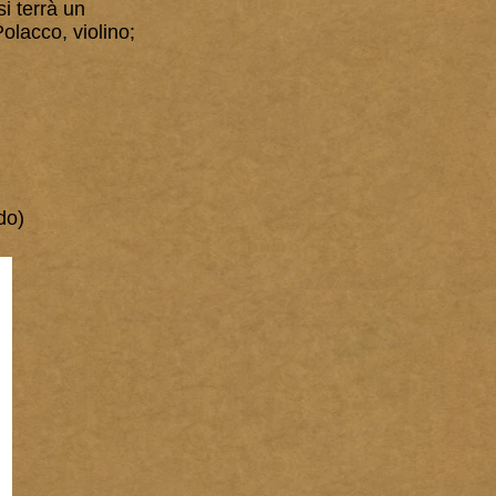
si terrà un
olacco, violino;
do)