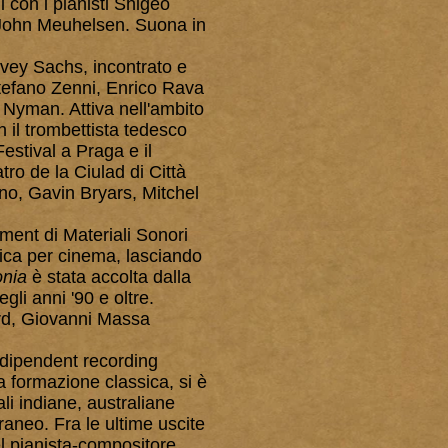
i con i pianisti Shigeo
 John Meuhelsen. Suona in
vey Sachs, incontrato e
Stefano Zenni, Enrico Rava
 Nyman. Attiva nell'ambito
 il trombettista tedesco
estival a Praga e il
ro de la Ciulad di Città
Eno, Gavin Bryars, Mitchel
ent di Materiali Sonori
sica per cinema, lasciando
nia
è stata accolta dalla
li anni '90 e oltre.
wford, Giovanni Massa
ndipendent recording
a formazione classica, si è
i indiane, australiane
neo. Fra le ultime uscite
el pianista-compositore