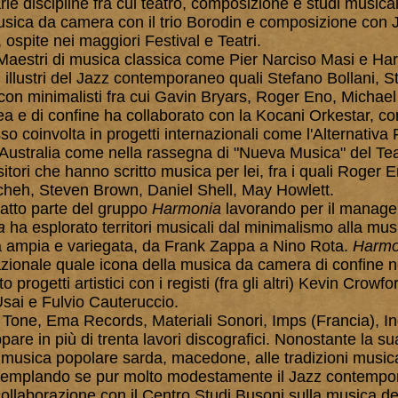
ie discipline fra cui teatro, composizione e studi musical
sica da camera con il trio Borodin e composizione con
 ospite nei maggiori Festival e Teatri.
Maestri di musica classica come Pier Narciso Masi e Har
 illustri del Jazz contemporaneo quali Stefano Bollani, 
con minimalisti fra cui Gavin Bryars, Roger Eno, Michael
 e di confine ha collaborato con la Kocani Orkestar, con
coinvolta in progetti internazionali come l'Alternativa F
 Australia come nella rassegna di "Nueva Musica" del Teat
itori che hanno scritto musica per lei, fra i quali Roger 
eh, Steven Brown, Daniel Shell, May Howlett.
fatto parte del gruppo
Harmonia
lavorando per il managem
a
ha esplorato territori musicali dal minimalismo alla mu
ca ampia e variegata, da Frank Zappa a Nino Rota.
Harmo
zionale quale icona della musica da camera di confine neg
to progetti artistici con i registi (fra gli altri) Kevin Cro
sai e Fulvio Cauteruccio.
Tone, Ema Records, Materiali Sonori, Imps (Francia), I
re in più di trenta lavori discografici. Nonostante la su
 musica popolare sarda, macedone, alle tradizioni musical
templando se pur molto modestamente il Jazz contempora
collaborazione con il Centro Studi Busoni sulla musica d