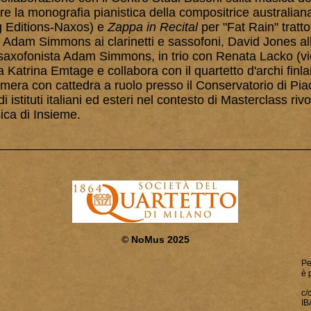
uire la monografia pianistica della compositrice austr
g Editions-Naxos) e
Zappa in Recital
per "Fat Rain" tratto
 Adam Simmons ai clarinetti e sassofoni, David Jones al
l saxofonista Adam Simmons, in trio con Renata Lacko (v
ista Katrina Emtage e collabora con il quartetto d'archi f
era con cattedra a ruolo presso il Conservatorio di Piac
di istituti italiani ed esteri nel contesto di Masterclass riv
ca di Insieme.
_____________________________________________
© NoMus 2025
Pe
è 
c/
IB