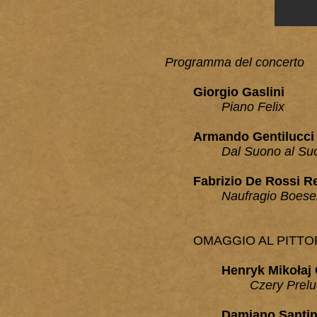
Programma del concerto
Giorgio Gaslini
Piano Felix
Armando Gentilucci
Dal Suono al Su
Fabrizio De Rossi R
Naufragio Boese
OMAGGIO AL PITTO
Henryk Mikołaj
Czery Prelu
Damiano Santin