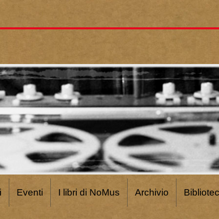
i
Eventi
I libri di NoMus
Archivio
Bibliote