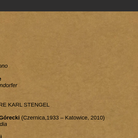
ono
e
ndorfer
RE KARL STENGEL
 Górecki
(Czernica,1933 – Katowice, 2010)
dia
i