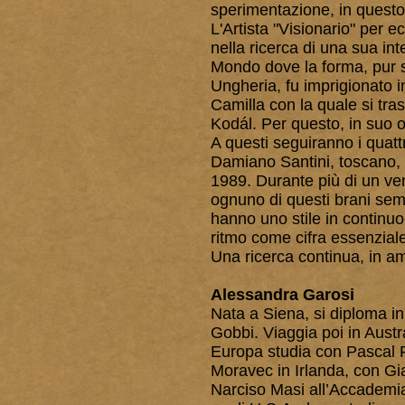
sperimentazione, in questo
L'Artista "Visionario" per e
nella ricerca di una sua in
Mondo dove la forma, pur s
Ungheria, fu imprigionato 
Camilla con la quale si tra
Kodál. Per questo, in suo o
A questi seguiranno i quattr
Damiano Santini, toscano, 
1989. Durante più di un ven
ognuno di questi brani sem
hanno uno stile in continuo
ritmo come cifra essenzial
Una ricerca continua, in am
Alessandra Garosi
Nata a Siena, si diploma i
Gobbi. Viaggia poi in Austr
Europa studia con Pascal 
Moravec in Irlanda, con Gi
Narciso Masi all’Accademia 