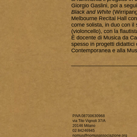
Giorgio Gaslini, poi a seg
Black and White
(Wirripan
Melbourne Recital Hall con
come solista, in duo con i
(violoncello), con la flaut
È docente di Musica da Cam
spesso in progetti didattici 
Contemporanea e alla Musi
_____________________
P.IVA 08700630968
via Tito Vignoli 37/A
20146 Milano
02 84246945
nomus@nomusassociazione.org