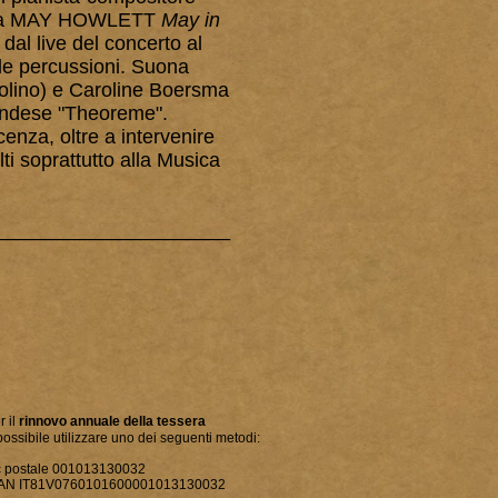
aliana MAY HOWLETT
May in
 dal live del concerto al
le percussioni. Suona
iolino) e Caroline Boersma
inlandese "Theoreme".
enza, oltre a intervenire
olti soprattutto alla Musica
_____________________
r il
rinnovo annuale della tessera
possibile utilizzare uno dei seguenti metodi:
c postale 001013130032
AN IT81V0760101600001013130032