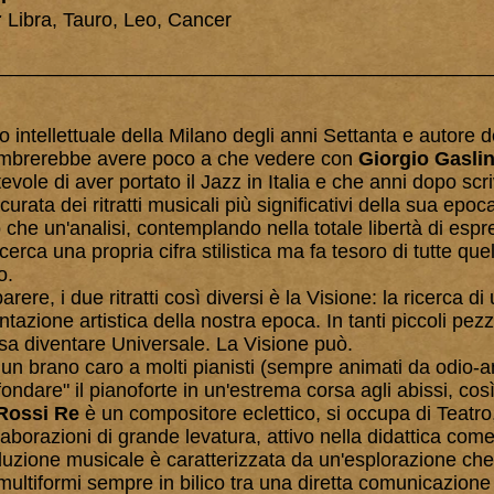
:
Libra, Tauro, Leo, Cancer
_____________________________________________
ivo intellettuale della Milano degli anni Settanta e autore 
brerebbe avere poco a che vedere con
Giorgio Gaslin
vole di aver portato il Jazz in Italia e che anni dopo scri
curata dei ritratti musicali più significativi della sua epo
 che un'analisi, contemplando nella totale libertà di espr
erca una propria cifra stilistica ma fa tesoro di tutte qu
to.
re, i due ritratti così diversi è la Visione: la ricerca di
ntazione artistica della nostra epoca. In tanti piccoli pezzi
a diventare Universale. La Visione può.
 un brano caro a molti pianisti (sempre animati da odio-
ondare" il pianoforte in un'estrema corsa agli abissi, cos
 Rossi Re
è un compositore eclettico, si occupa di Teatr
laborazioni di grande levatura, attivo nella didattica co
duzione musicale è caratterizzata da un'esplorazione che
ultiformi sempre in bilico tra una diretta comunicazione e