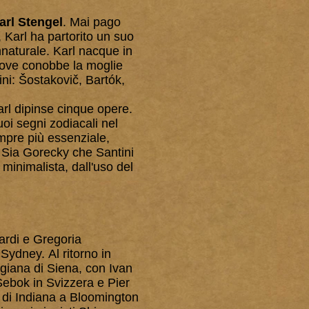
arl Stengel
. Mai pago
, Karl ha partorito un suo
naturale. Karl nacque in
 dove conobbe la moglie
ini: Šostakovič, Bartók,
rl dipinse cinque opere.
oi segni zodiacali nel
empre più essenziale,
. Sia Gorecky che Santini
minimalista, dall'uso del
ardi e Gregoria
Sydney. Al ritorno in
giana di Siena, con Ivan
ebok in Svizzera e Pier
à di Indiana a Bloomington