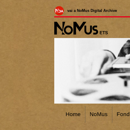
vai a NoMus Digital Archive
ETS
Home
NoMus
Fond