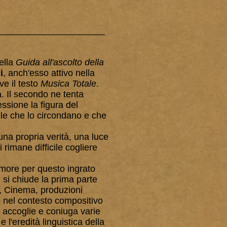
_____________________
della
Guida all'ascolto della
i
, anch'esso attivo nella
ve il testo
Musica Totale
.
ca. Il secondo ne tenta
essione la figura del
elle che lo circondano e che
 una propria verità, una luce
 rimane difficile cogliere
amore per questo ingrato
ì si chiude la prima parte
o, Cinema, produzioni
me nel contesto compositivo
 accoglie e coniuga varie
 l'eredità linguistica della