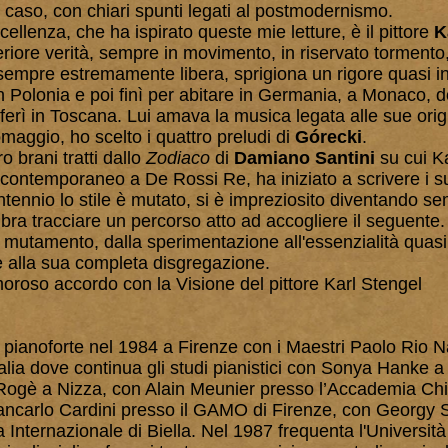
 caso, con chiari spunti legati al postmodernismo.
ccellenza, che ha ispirato queste mie letture, è il pittore
K
teriore verità, sempre in movimento, in riservato tormento
empre estremamente libera, sprigiona un rigore quasi in
in Polonia e poi finì per abitare in Germania, a Monaco,
sferì in Toscana. Lui amava la musica legata alle sue orig
maggio, ho scelto i quattro preludi di
Górecki
.
o brani tratti dallo
Zodiaco
di
Damiano Santini
su cui Ka
contemporaneo a De Rossi Re, ha iniziato a scrivere i su
tennio lo stile è mutato, si è impreziosito diventando s
bra tracciare un percorso atto ad accogliere il seguente
 mutamento, dalla sperimentazione all'essenzialità quasi 
e alla sua completa disgregazione.
oroso accordo con la Visione del pittore Karl Stengel
n pianoforte nel 1984 a Firenze con i Maestri Paolo Rio N
alia dove continua gli studi pianistici con Sonya Hanke a 
Rogè a Nizza, con Alain Meunier presso l’Accademia Chi
ancarlo Cardini presso il GAMO di Firenze, con Georgy S
Internazionale di Biella. Nel 1987 frequenta l'Universit