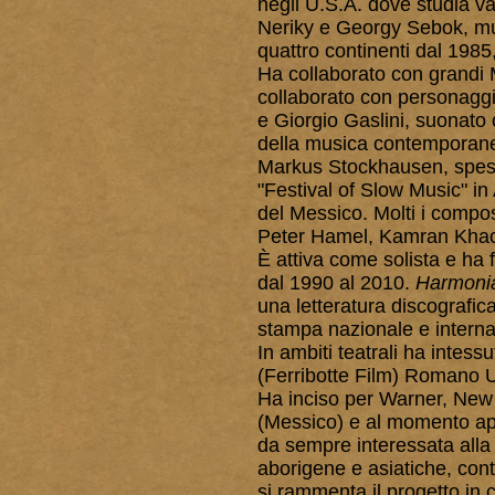
negli U.S.A. dove studia var
Neriky e Georgy Sebok, mu
quattro continenti dal 1985,
Ha collaborato con grandi 
collaborato con personaggi
e Giorgio Gaslini, suonato 
della musica contemporanea
Markus Stockhausen, spesso 
"Festival of Slow Music" in
del Messico. Molti i compos
Peter Hamel, Kamran Khach
È attiva come solista e ha 
dal 1990 al 2010.
Harmoni
una letteratura discografi
stampa nazionale e interna
In ambiti teatrali ha intessu
(Ferribotte Film) Romano U
Ha inciso per Warner, New 
(Messico) e al momento appa
da sempre interessata alla
aborigene e asiatiche, con
si rammenta il progetto in 