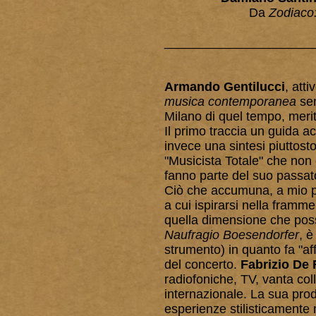
Da
Zodiaco
_____________________
Armando Gentilucci
, att
musica contemporanea
sem
Milano di quel tempo, merite
Il primo traccia un guida ac
invece una sintesi piuttosto
"Musicista Totale" che non c
fanno parte del suo passa
Ciò che accumuna, a mio pare
a cui ispirarsi nella framme
quella dimensione che poss
Naufragio Boesendorfer
, è
strumento) in quanto fa "aff
del concerto.
Fabrizio De
radiofoniche, TV, vanta col
internazionale. La sua pro
esperienze stilisticamente m