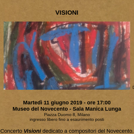
VISIONI
Martedì 11 giugno 2019 - ore 17:00
Museo del Novecento - Sala Manica Lunga
Piazza Duomo 8, Milano
ingresso libero fino a esaurimento posti
Concerto
Visioni
dedicato a compositori del Novecento.