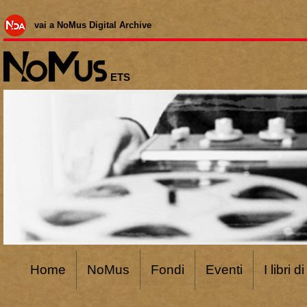
vai a NoMus Digital Archive
ETS
Home
NoMus
Fondi
Eventi
I libri 