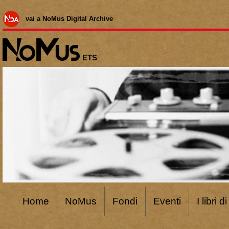
vai a NoMus Digital Archive
ETS
Home
NoMus
Fondi
Eventi
I libri 