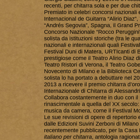
recenti, per chitarra sola e per due chi
Premiato in celebri concorsi nazionali
Internacional de Guitarra “Alirio Diaz
“Andrés Segovia”, Spagna, il Grand Pri
Concorso Nazionale “Rocco Peruggini”, 
solista da istituzioni storiche (tra le qu
nazionali e internazionali quali Festival
Festival Duni di Matera, URTIcanti di 
prestigiose come il Teatro Alirio Diaz d
Teatro Ristori di Verona, il Teatro Gobet
Novecento di Milano e la Biblioteca Ce
solista lo ha portato a debuttare nel 
2013 a ricevere il premio chitarra d’o
Internazionale di Chitarra di Alessandr
Collabora costantemente in duo con il
rinascimentale a quella del XX secolo: 
musica da camera, come il Festival Moz
Le sue revisioni di opere di repertori
dalle Edizioni Suvini Zerboni di Milan
recentemente pubblicato, per la Casa Mu
italiano per chitarra
, antologia ragionat