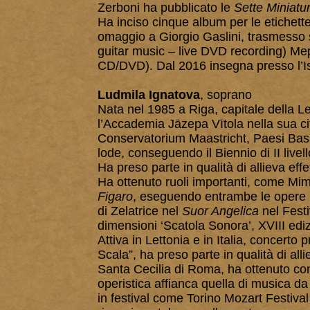
Zerboni ha pubblicato le
Sette Miniatu
Ha inciso cinque album per le etichette 
omaggio a Giorgio Gaslini, trasmesso s
guitar music – live DVD recording) Mep
CD/DVD). Dal 2016 insegna presso l’Isti
Ludmila Ignatova
, soprano
Nata nel 1985 a Riga, capitale della Le
l’Accademia Jāzepa Vītola nella sua cit
Conservatorium Maastricht, Paesi Bassi
lode, conseguendo il Biennio di II livell
Ha preso parte in qualità di allieva effe
Ha ottenuto ruoli importanti, come Mim
Figaro
, eseguendo entrambe le opere pr
di Zelatrice nel
Suor Angelica
nel Festi
dimensioni ‘Scatola Sonora’, XVIII edi
Attiva in Lettonia e in Italia, concerto
Scala”, ha preso parte in qualità di all
Santa Cecilia di Roma, ha ottenuto conce
operistica affianca quella di musica d
in festival come Torino Mozart Festiva