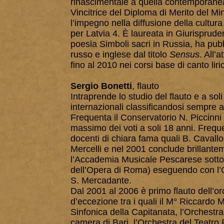
rinascimentale a quella contemporane
Vincitrice del Diploma di Merito del Mi
l’impegno nella diffusione della cultur
per Latvia 4. È laureata in Giurisprude
poesia Simboli sacri in Russia, ha pub
russo e inglese dal titolo
Sensus
. All’
fino al 2010 nei corsi base di canto li
Sergio Bonetti
, flauto
Intraprende lo studio del flauto e a so
internazionali classificandosi sempre ai
Frequenta il Conservatorio N. Piccinni d
massimo dei voti a soli 18 anni. Freque
docenti di chiara fama quali B. Cavallo
Mercelli e nel 2001 conclude brillantem
l’Accademia Musicale Pescarese sotto 
dell’Opera di Roma) eseguendo con l’O
S. Mercadante.
Dal 2001 al 2006 è primo flauto dell’or
d’eccezione tra i quali il M° Riccardo Mu
Sinfonica della Capitanata, l’Orchestra 
camera di Bari, l’Orchestra del Teatro