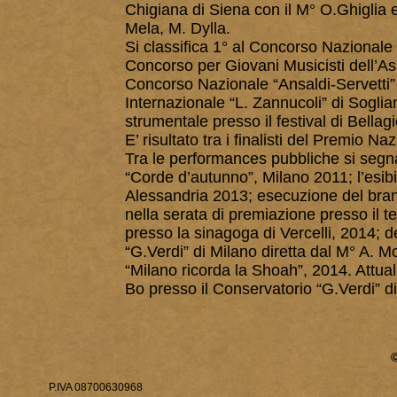
Chigiana di Siena con il M° O.Ghiglia 
Mela, M. Dylla.
Si classifica 1° al Concorso Nazionale 
Concorso per Giovani Musicisti dell’Ass
Concorso Nazionale
“Ansaldi-Servetti
Internazionale “L. Zannucoli” di Sogli
strumentale presso il festival di Bellag
E’ risultato tra i finalisti del Premio Na
Tra le performances pubbliche si segna
“Corde d’autunno”, Milano 2011; l’esi
Alessandria 2013; esecuzione del bran
nella serata di premiazione presso il t
presso la sinagoga di Vercelli, 2014; 
“G.Verdi” di Milano diretta dal M° A. M
“Milano ricorda la Shoah”, 2014. Attua
Bo presso il Conservatorio “G.Verdi” d
P.IVA 08700630968