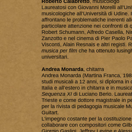
Roberto Calabretto
, musicologo
Laureatosi con Giovanni Morelli all’Uni
musicologiche all’Università di Udine. 
affrontano le problematiche inerenti al
particolare attenzione nei confronti d
Robert Schumann, Alfredo Casella, Nin
Zanzotto e nel cinema di Pier Paolo Pa
Visconti, Alain Resnais e altri registi
musica per film
che ha ottenuto lusinghi
universitari.
Andrea Monarda
, chitarra
Andrea Monarda (Martina Franca, 1985) è
studi musicali a 12 anni, si diploma in 
Italia e all’estero in chitarra e in mus
Sequenza XI
di Luciano Berio. Laureat
Trieste e come dottore magistrale in 
per la rivista di pedagogia musicale Mu
Guitart.
L’impegno costante per la costituzione 
collaborare con compositori come Gilb
Giorgio Gaslini, Jeffrey Levine e Aless