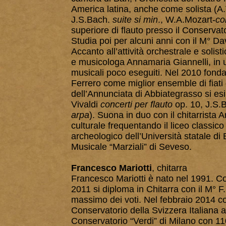
America latina, anche come solista (A.
J.S.Bach.
suite si min
., W.A.Mozart-
co
superiore di flauto presso il Conservat
Studia poi per alcuni anni con il M° D
Accanto all’attività orchestrale e solis
e musicologa Annamaria Giannelli, in un
musicali poco eseguiti. Nel 2010 fonda i
Ferrero come miglior ensemble di fiati 
dell’Annunciata di Abbiategrasso si esi
Vivaldi
concerti per flauto
op. 10, J.S
arpa
). Suona in duo con il chitarrist
culturale frequentando il liceo classico 
archeologico dell’Università statale d
Musicale “Marziali” di Seveso.
Francesco Mariotti
, chitarra
Francesco Mariotti è nato nel 1991. Comi
2011 si diploma in Chitarra con il M° F.
massimo dei voti. Nel febbraio 2014 c
Conservatorio della Svizzera Italiana a
Conservatorio “Verdi” di Milano con 1