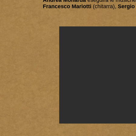
Andrea Monarda
eseguirà le musiche 
Francesco Mariotti
(chitarra),
Sergio