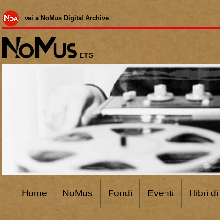
vai a NoMus Digital Archive
ETS
Home
NoMus
Fondi
Eventi
I libri 