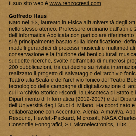
Il suo sito web è
www.renzocresti.com
Goffredo Haus
Nato nel '53, laureato in Fisica all'Università degli S
nello stesso ateneo
. Professore ordinario dall’aprile
dell’Informatica Applicata con particolare riferimento 
si è principalmente basato sulla identificazione, defi
modelli gerarchici di processi musicali e multimediali
conservazione e la fruizione dei beni culturali musicali 
suddette ricerche, svolte nell'ambito di numerosi proge
200 pubblicazioni, tra cui decine su rivista internazion
realizzato il progetto di salvataggio dell’archivio foni
Teatro alla Scala e dell’archivio fonico del Teatro Bo
tecnologico delle campagne di digitalizzazione di archi
cui l’Archivio Storico Ricordi, la Discoteca di Stato e i
Dipartimento di Informatica (2012-2017) e del Dipar
dell’Università degli Studi di Milano. Ha coordinato e 
collaborazione con Accenture, Alenia, Almaviva, Ap
Resound, Hewlett-Packard, Microsoft, NASA Charle
Consortile Fonografici, ST Microelectronics, TDK.