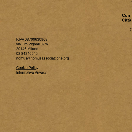
Con i
Citt
P.IVA 08700630968
via Tito Vignoli 37/A
20146 Milano
02 84246945
nomus@nomusassociazione.org
Cookie Policy
Informativa Privacy