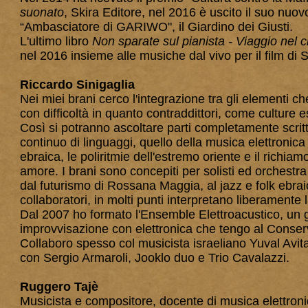
suonato
, Skira Editore, nel 2016 è uscito il suo nuo
“Ambasciatore di GARIWO", il Giardino dei Giusti.
L'ultimo libro
Non sparate sul pianista - Viaggio nel
nel 2016 insieme alle musiche dal vivo per il film di
Riccardo Sinigaglia
Nei miei brani cerco l'integrazione tra gli elementi 
con difficoltà in quanto contraddittori, come culture e
Così si potranno ascoltare parti completamente scritt
continuo di linguaggi, quello della musica elettronica
ebraica, le poliritmie dell'estremo oriente e il richia
amore. I brani sono concepiti per solisti ed orchestra
dal futurismo di Rossana Maggia, al jazz e folk ebrai
collaboratori, in molti punti interpretano liberament
Dal 2007 ho formato l'Ensemble Elettroacustico, un gr
improvvisazione con elettronica che tengo al Conserv
Collaboro spesso col musicista israeliano Yuval Av
con Sergio Armaroli, Jooklo duo e Trio Cavalazzi.
Ruggero Tajè
Musicista e compositore, docente di musica elettroni