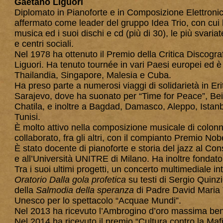
Gaetano Liguori
Diplomato in Pianoforte e in Composizione Elettronic
affermato come leader del gruppo Idea Trio, con cui 
musica ed i suoi dischi e cd (più di 30), le più svariat
e centri sociali.
Nel 1978 ha ottenuto il Premio della Critica Discograf
Liguori. Ha tenuto tournée in vari Paesi europei ed è 
Thailandia, Singapore, Malesia e Cuba.
Ha preso parte a numerosi viaggi di solidarietà in 
Sarajevo, dove ha suonato per “Time for Peace”, Bei
Chatila, e inoltre a Bagdad, Damasco, Aleppo, Istan
Tunisi.
È molto attivo nella composizione musicale di colonn
collaborato, fra gli altri, con il compianto Premio Nob
È stato docente di pianoforte e storia del jazz al Co
e all’Università UNITRE di Milano. Ha inoltre fondato
Tra i suoi ultimi progetti, un concerto multimediale in
Oratorio Dalla gola profetica
su testi di Sergio Quin
della
Salmodia della speranza
di Padre David Maria 
Unesco per lo spettacolo “Acquae Mundi”.
Nel 2013 ha ricevuto l’Ambrogino d’oro massima be
Nel 2014 ha ricevuto il premio “Cultura contro la Mafi