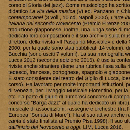
corso di Storia del jazz). Come musicologo ha scritto e 
didattico
La vita della musica
(VI ed. Panzano in Chian
contemporanei
(3 voll., 10 cd, Napoli 2000),
L’arte i
italiana del secondo Novecento
(Premio Firenze 200
traduzione giapponese, inoltre, una lunga serie di mon
dedicato loro composizioni e il suo archivio sulla mus
direttore della rivista «Il Pasquino Musicale» e della
2000, per la quale sono stati pubblicati 14 volumi); d
Bucchia (sono usciti 7 volumi). La sua monografia 
Lucca 2012 (seconda edizione 2016), è uscita conte
riviste anche straniere (tiene una rubrica fissa sulla r
tedesco, francese, portoghese, spagnolo e giappone
È stato consulente del teatro del Giglio di Lucca, idean
corso). Ha lavorato per molte importanti istituzioni, 
di Venezia, per il Maggio Musicale Fiorentino, per la 
etc. Fa parte di giurie di numerosi concorsi di compo
concorso “Barga Jazz” al quale ha dedicato un libro). 
musicale di associazioni, rassegne e orchestre (fra l’a
Europea “Sonata di Mare”). Ha al suo attivo anche racc
canta
è stato finalista al Premio Pisa 1998). Il suo ult
dall’inizio del Novecento a oggi
, LIM, Lucca 2016.