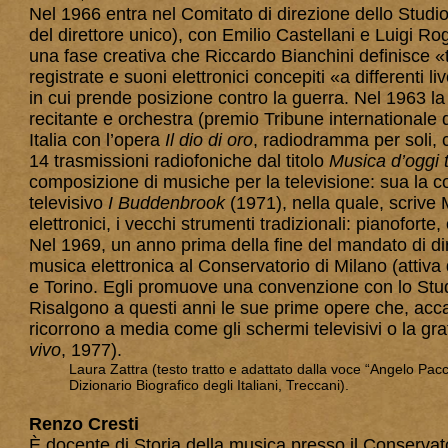
Nel 1966 entra nel Comitato di direzione dello Studio
del direttore unico), con Emilio Castellani e Luigi R
una fase creativa che Riccardo Bianchini definisce 
registrate e suoni elettronici conce­piti «a differenti liv
in cui prende posizione contro la guerra. Nel 1963 l
recitante e orchestra (premio Tribune international
Italia con l’opera
Il dio di oro
, radiodramma per soli, 
14 trasmissioni radiofoniche dal titolo
Musica d’oggi 
composizione di musiche per la televisione: sua la 
televisivo
I Buddenbrook
(1971), nella quale, scrive M
elettroni­ci, i vecchi strumenti tradizionali: pianofo
Nel 1969, un anno prima della fine del mandato di dire
musica elettronica al Conservatorio di Milano (attiva 
e Torino. Egli promuove una convenzione con lo Studio
Risalgono a questi anni le sue prime opere che, accant
ricorro­no a media come gli schermi televisivi o la gra
vivo
, 1977).
Laura Zattra (testo tratto e adattato dalla voce “Angelo Pacc
Dizionario Biografico degli Italiani, Treccani).
Renzo Cresti
È docente di Storia della musica presso il Conservat