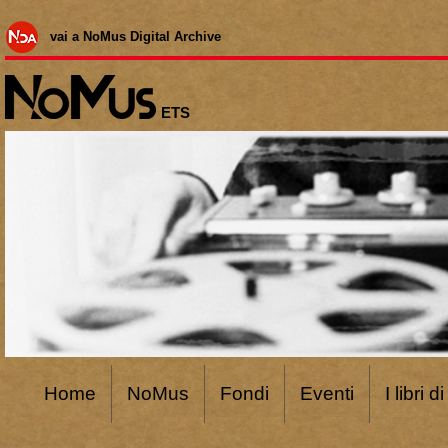
vai a NoMus Digital Archive
ETS
Home
NoMus
Fondi
Eventi
I libri 