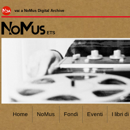
vai a NoMus Digital Archive
ETS
Home
NoMus
Fondi
Eventi
I libri 