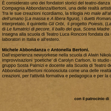
È considerato uno dei fondatori storici del teatro-danza i
Compagnia Abbondanza/Bertoni, una delle realtà artisti
Tra le sue creazioni ricordiamo, la trilogia
Ho male all’al
dell’umano
(
La massa
e
A libera figura
), i duetti
Romanz
interpretato, il quintetto
Gli Orbi
, il progetto
Poiesis
, (
La
di
Le fumatrici di pecore
,
Il ballo del qua
,
Scena Madre
Insegna alla scuola di Teatro Luca Ronconi fondata da G
laboratori in Italia e all’estero.
Michele Abbondanza
e
Antonella Bertoni.
Dall’esperienza newyorkese nella scuola di Alwin Nikola
improvvisazioni ‘poetiche’ di Carolyn Carlson, lo studi
gruppo Sosta Palmizi e docente alla Scuola di Teatro d
Abbondanza/Bertoni riconosciuta come una delle realtà ar
creazioni, per l'attività formativa e pedagogica e per l
con il patrocinio di