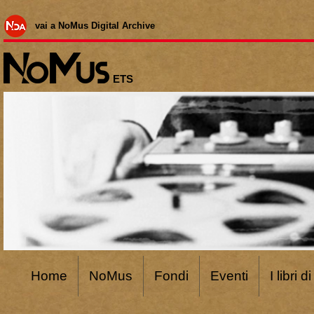
vai a NoMus Digital Archive
ETS
Home
NoMus
Fondi
Eventi
I libri 