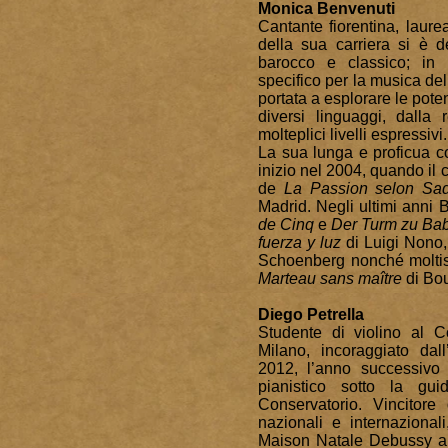
Monica Benvenuti
Cantante fiorentina, laurea
della sua carriera si è 
barocco e classico; in 
specifico per la musica d
portata a esplorare le pote
diversi linguaggi, dalla r
molteplici livelli espressivi.
La sua lunga e proficua c
inizio nel 2004, quando il 
de
La Passion selon Sa
Madrid. Negli ultimi anni 
de Cinq
e
Der Turm zu Ba
fuerza y luz
di Luigi Nono,
Schoenberg nonché molti
Marteau sans maître
di Bou
Diego Petrella
Studente di violino al C
Milano, incoraggiato dal
2012, l’anno successivo 
pianistico sotto la gui
Conservatorio. Vincitore
nazionali e internazional
Maison Natale Debussy a Pa