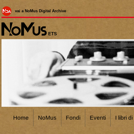
vai a NoMus Digital Archive
ETS
Home
NoMus
Fondi
Eventi
I libri 