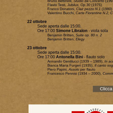
Bruno Bettinelli,
Studio da Concerto
(196
Flavio Testi,
Jubilus, Op.30
(1975)
Franco Donatoni,
Clair pezzo N.1
(1980)
Valentino Bucchi,
Carte Fiorentine N.2, C
22 ottobre
Sede aperta dalle 15:00.
Ore 17:00
Simone Libralon
- viola sola
Benjamin Britten,
Suite op. 80 n. 2
Benjamin Britten,
Elegy
23 ottobre
Sede aperta dalle 15:00.
Ore 17:00
Antonella Bini
- flauto solo
Armando Gentilucci (1939 – 1989),
In ac
Bianca Maria Furgeri (1935),
Il canto so
Piero Papini,
Assolo
per flauto
Francesco Pennisi (1934 – 2000),
Comme
Clicca 