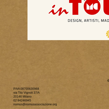
P.IVA 08700630968
via Tito Vignoli 37/A
20146 Milano
02 84246945
nomus@nomusassociazione.org