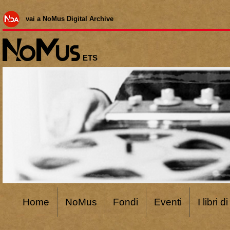
vai a NoMus Digital Archive
ETS
Home
NoMus
Fondi
Eventi
I libri 