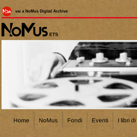
vai a NoMus Digital Archive
ETS
Home
NoMus
Fondi
Eventi
I libri 