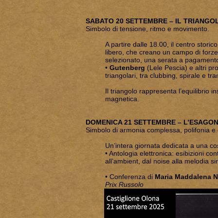
SABATO 20 SETTEMBRE – IL TRIANGO
Simbolo di tensione, ritmo e movimento.
A partire dalle 18.00, il centro stor
libero, che creano un campo di forze t
selezionato, una serata a pagamento
•
Gutenberg
(Lele Pescia) e altri p
triangolari, tra clubbing, spirale e tra
Il triangolo rappresenta l’equilibrio in
magnetica.
DOMENICA 21 SETTEMBRE – L’ESAGO
Simbolo di armonia complessa, polifonia e
Un’intera giornata dedicata a una co
• Antologia elettronica: esibizioni contin
all’ambient, dal noise alla melodia sin
• Conferenza di
Maria Maddalena N
Prix Russolo