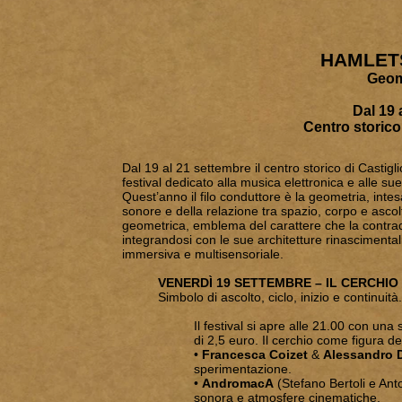
HAMLET
Geom
Dal 19 
Centro storico
Dal 19 al 21 settembre il centro storico di Castigl
festival dedicato alla musica elettronica e alle su
Quest’anno il filo conduttore è la geometria, intes
sonore e della relazione tra spazio, corpo e ascol
geometrica, emblema del carattere che la contradd
integrandosi con le sue architetture rinascimentali, 
immersiva e multisensoriale.
VENERDÌ 19 SETTEMBRE – IL CERCHIO
Simbolo di ascolto, ciclo, inizio e continuità.
Il festival si apre alle 21.00 con un
di 2,5 euro. Il cerchio come figura de
•
Francesca Coizet
&
Alessandro 
sperimentazione.
•
AndromacA
(Stefano Bertoli e Ant
sonora e atmosfere cinematiche.