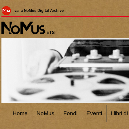
vai a NoMus Digital Archive
ETS
Home
NoMus
Fondi
Eventi
I libri 