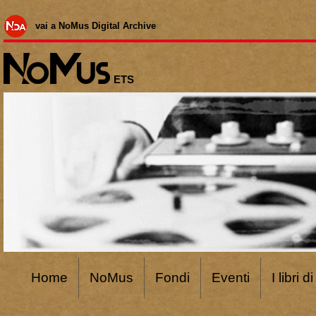
vai a NoMus Digital Archive
ETS
Home
NoMus
Fondi
Eventi
I libri 