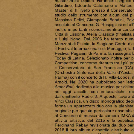
master Artist Diplom. Ha inoltre seguito
Gilardino, Edoardo Catemario e Matteo 
Master di II livello presso il Conservat
studio dello strumento con alcuni dei più
Massimo Felici, Giampaolo Bandini, Pave
assoluto al Concorso G. Rospigliosi ed al
inoltre importanti riconoscimenti ai conc
Città di Lissone, Atella Classica (finalist
e Luigi Nono. Dal 2006 ha tenuto numero
Manzoni di Pistoia, la Stagione Corde d’a
il Festival Internazionale di Menaggio, la
Festival Paganini di Parma, la rassegna La
Today di Latina. Selezionato inoltre per par
Competition, concorso ritenuto tra i più pr
il Conservatorio di San Francisco (CA)
(Orchestra Sinfonica della Valle d’Aosta
Parma) con il concerto di H. Villa-Lobos, i
Arnold. Nel 2020 ha pubblicato per l'etic
Amor Fati
, dedicato alla musica per chitar
ad oggi accolto con entusiastiche re
dall’emittente Radio 3. A questo lavoro 
Vinci Classics, un disco monografico dedi
forma un apprezzato duo con la pianista 
originale per questo particolare ensemble
al Concorso di musica da camera IMKA di 
attività artistica: del 2015 è la pubbli
Ferdinand Rebay revisionata dal duo per
2018 il loro album d'esordio distribuito 