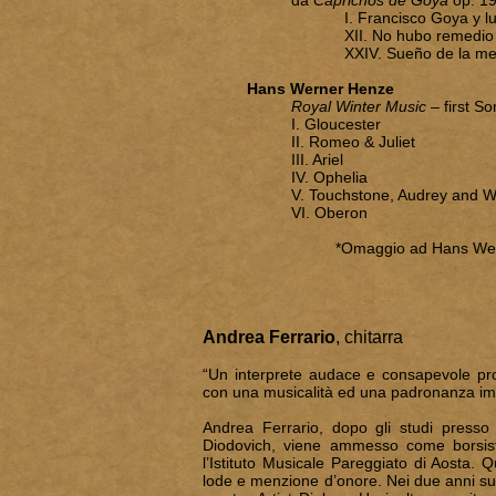
da
Caprichos de Goya
op. 1
I. Francisco Goya y luci
XII. No hubo remedio (pas
XXIV. Sueño de la mentir
Hans Werner Henze
Royal Winter Music
– first S
I. Gloucester
II. Romeo & Juliet
III. Ariel
IV. Ophelia
V. Touchstone, Audrey and Wi
VI. Oberon
*Omaggio ad Hans Wern
Andrea Ferrario
, chitarra
“Un interprete audace e consapevole pro
con una musicalità ed una padronanza im
Andrea Ferrario, dopo gli studi presso
Diodovich, viene ammesso come borsista
l’Istituto Musicale Pareggiato di Aosta.
lode e menzione d’onore. Nei due anni suc