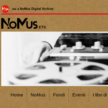
vai a NoMus Digital Archive
ETS
Home
NoMus
Fondi
Eventi
I libri 