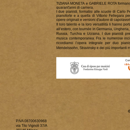
TIZIANA MONETA e GABRIELE ROTA formano un 
quarant'anni di carriera.
I due pianisti, formatisi alle scuole di Carlo
pianoforte e a quella di Vittorio Fellegara 
opere originali e versioni d'autore di capolavori
Il loro talento e la loro versatilità li hanno por
all’estero, con tournée in Germania, Ungheria
Russia, Turchia e Ucraina. I due pianisti pre
musica contemporanea. Fra le numerose incision
ricordiamo l’opera integrale per duo pia
Mendelssohn, Stravinsky e dei più importanti mus
Con
P.IVA 08700630968
via Tito Vignoli 37/A