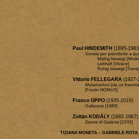
Paul HINDEMITH
(1895-1963
Sonata
per pianoforte a qu
Mäßig bewegt [
Mode
Lebhaft [
Vivace
]
Ruhig bewegt [
Tranq
Vittorio FELLEGARA
(1927-
Metamorfosi
(da un framme
[Fondo NOMUS]
Franco OPPO
(1935-2016)
Gallurese
[1989]
Z
oltán KODÁLY
(1882-1967
Danze di Galánta
[1933]
TIZIANA MONETA
–
GABRIELE ROTA