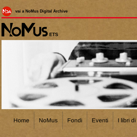
vai a NoMus Digital Archive
ETS
Home
NoMus
Fondi
Eventi
I libri 