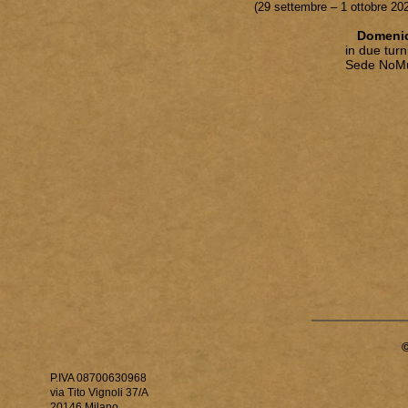
(29 settembre – 1 ottobre 20
Domenic
in due turn
Sede NoMus 
P.IVA 08700630968
via Tito Vignoli 37/A
20146 Milano