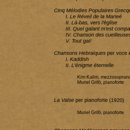
Cinq Mélodies Populaires Grecq
I. Le Réveil de la Marieé
II. Lá-bas, vers l'église
III. Quel galant m'est comp
IV. Chanson des cueilleuses
V. Tout gai!
Chansons Hebraiques
per voce e
I. Kaddish
II. L’énigme éternelle
Kim Kalim, mezzosopran
Muriel Grifò, pianoforte
La Valse
per pianoforte (1920)
Muriel Grifò, pianoforte