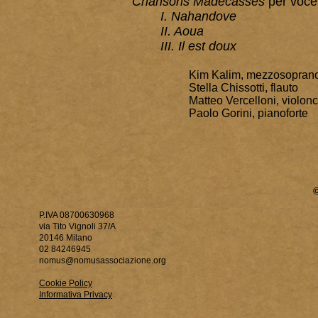
Chansons Madécasses
per voce,
I. Nahandove
II. Aoua
III. Il est doux
Kim Kalim, mezzosopran
Stella Chissotti, flauto
Matteo Vercelloni, violonc
Paolo Gorini, pianoforte
P.IVA 08700630968
via Tito Vignoli 37/A
20146 Milano
02 84246945
nomus@nomusassociazione.org
Cookie Policy
Informativa Privacy