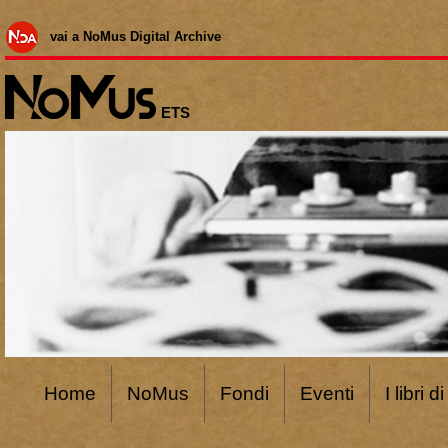
vai a NoMus Digital Archive
ETS
Home
NoMus
Fondi
Eventi
I libri 