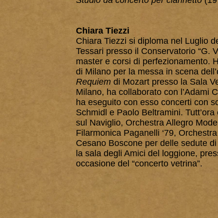
Studio
da concerto per clarinetto
(19
Chiara Tiezzi
Chiara Tiezzi si diploma nel Luglio d
Tessari presso il Conservatorio “G.
master e corsi di perfezionamento. H
di Milano per la messa in scena dell
Requiem
di Mozart presso la Sala Ve
Milano, ha collaborato con l’Adami Cl
ha eseguito con esso concerti con so
Schmidl e Paolo Beltramini. Tutt’ora
sul Naviglio, Orchestra Allegro Mode
Filarmonica Paganelli ‘79, Orchestra 
Cesano Boscone per delle sedute di 
la sala degli Amici del loggione, pre
occasione del “concerto vetrina”.