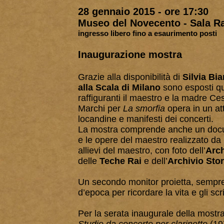
28 gennaio 2015 - ore 17:30
Museo del Novecento - Sala 
ingresso libero fino a esaurimento posti
Inaugurazione mostra
Grazie alla disponibilità di
Silvia Bia
alla Scala di Milano
sono esposti qua
raffiguranti il maestro e la madre Ce
Marchi per
La smorfia
opera in un att
locandine e manifesti dei concerti.
La mostra comprende anche un documen
e le opere del maestro realizzato da
allievi del maestro, con foto dell’
Arch
delle
Teche Rai
e dell’
Archivio Stor
Un secondo monitor proietta, sempre 
d’epoca per ricordare la vita e gli scr
Per la serata inaugurale della mostr