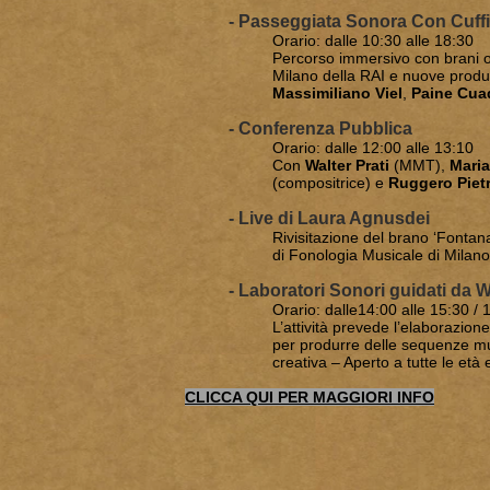
- Passeggiata Sonora Con Cuffi
Orario: dalle 10:30 alle 18:30
Percorso immersivo con brani ori
Milano della RAI e nuove produ
Massimiliano Viel
,
Paine Cuad
- Conferenza Pubblica
Orario: dalle 12:00 alle 13:10
Con
Walter Prati
(MMT),
Maria
(compositrice) e
Ruggero Piet
- Live di Laura Agnusdei
Rivisitazione del brano ‘Fontan
di Fonologia Musicale di Milano
- Laboratori Sonori guidati da W
Orario: dalle14:00 alle 15:30 / 
L’attività prevede l’elaborazione
per produrre delle sequenze mu
creativa – Aperto a tutte le et
CLICCA QUI PER MAGGIORI INFO