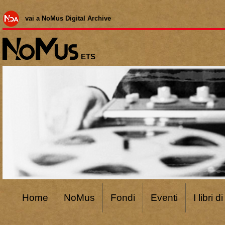
vai a NoMus Digital Archive
ETS
Home
NoMus
Fondi
Eventi
I libri 