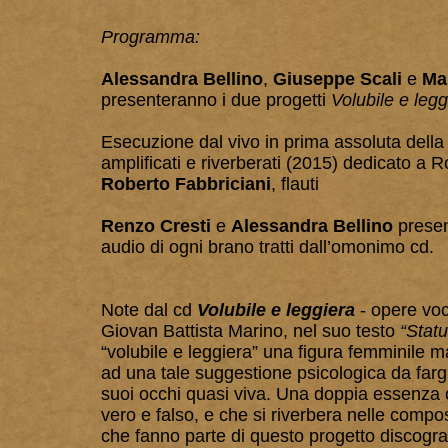
Programma:
Alessandra Bellino
,
Giuseppe Scali
e
Ma
presenteranno i due progetti
Volubile
e
legg
Esecuzione dal vivo in prima assoluta del
amplificati e riverberati (2015) dedicato a 
Roberto Fabbriciani
, flauti
Renzo Cresti
e
Alessandra Bellino
prese
audio di ogni brano tratti dall’omonimo cd.
Note dal cd
Volubile e leggiera
- opere voc
Giovan Battista Marino, nel suo testo
“Statu
“volubile e leggiera” una figura femminile 
ad una tale suggestione psicologica da fargl
suoi occhi quasi viva. Una doppia essenza
vero e falso, e che si riverbera nelle composi
che fanno parte di questo progetto discogra