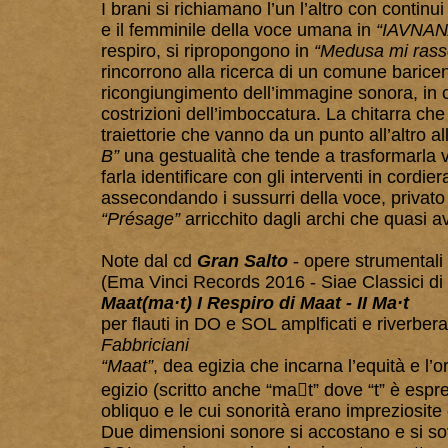
I brani si richiamano l’un l’altro con continu
e il femminile della voce umana in
“IAVNAN
respiro, si ripropongono in
“Medusa mi ras
rincorrono alla ricerca di un comune barice
ricongiungimento dell’immagine sonora, in c
costrizioni dell’imboccatura. La chitarra che
traiettorie che vanno da un punto all’altro 
B”
una gestualità che tende a trasformarla vi
farla identificare con gli interventi in cordi
assecondando i sussurri della voce, privato 
“Présage”
arricchito dagli archi che quasi a
Note dal cd
Gran Salto
- opere strumentali 
(Ema Vinci Records 2016 - Siae Classici di
Maat(ma·t)
I Respiro di Maat - II Ma
·
t
per flauti in DO e SOL amplficati e riverber
Fabbriciani
“Maat”
, dea egizia che incarna l’equità e l’
egizio (scritto anche “mat” dove “t” è esp
obliquo e le cui sonorità erano impreziosite d
Due dimensioni sonore si accostano e si so