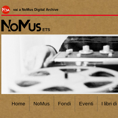
vai a NoMus Digital Archive
ETS
Home
NoMus
Fondi
Eventi
I libri 