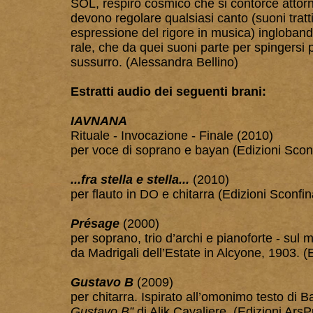
SOL, respiro cosmico che si contorce atto
devono regolare qualsiasi canto (suoni tratti
espressione del rigore in musica) inglobando
rale, che da quei suoni parte per spingersi p
sussurro. (Alessandra Bellino)
Estratti audio dei seguenti brani:
IAVNANA
Rituale - Invocazione - Finale (2010)
per voce di soprano e bayan (Edizioni Sconf
...fra stella e stella...
(2010)
per flauto in DO e chitarra (Edizioni Sconfin
Présage
(2000)
per soprano, trio d’archi e pianoforte - sul
da Madrigali dell’Estate in Alcyone, 1903. (
Gustavo B
(2009)
per chitarra. Ispirato all’omonimo testo di 
Gustavo B”
di Alik Cavaliere. (Edizioni ArsP