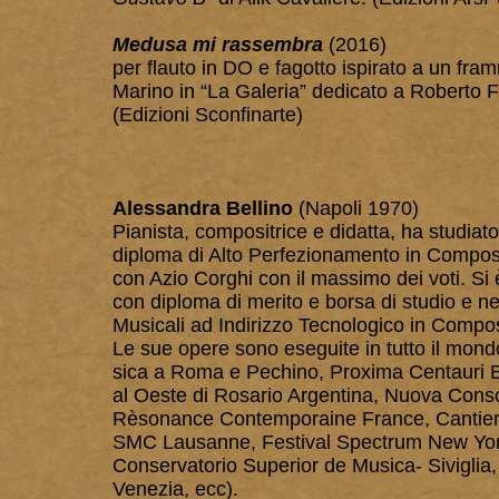
Medusa mi rassembra
(2016)
per flauto in DO e fagotto ispirato a un fra
Marino in “La Galeria” dedicato a Roberto F
(Edizioni Sconfinarte)
Alessandra Bellino
(Napoli 1970)
Pianista, compositrice e didatta, ha studi
diploma di Alto Perfezionamento in Compos
con Azio Corghi con il massimo dei voti. Si
con diploma di merito e borsa di studio e ne
Musicali ad Indirizzo Tecnologico in Compos
Le sue opere sono eseguite in tutto il mond
sica a Roma e Pechino, Proxima Centauri 
al Oeste di Rosario Argentina, Nuova Con
Rèsonance Contemporaine France, Cantiere 
SMC Lausanne, Festival Spectrum New York,
Conservatorio Superior de Musica- Siviglia, 
Venezia, ecc).