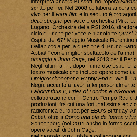
interpreta ancora Bussotti nell’opera
Silvan
scritto per lei. Nel 2008 collabora ancora 
vivo per il
Rara film
e in seguito è protagoni
delle streghe
per voce e orchestra (Milano, 
Lugano, Orchestra della RSI 2016, direttore 
ciclo di liriche per voce e pianoforte
Quasi la
Ospite del 67° Maggio Musicale Fiorentino
Dallapiccola per la direzione di Bruno Barto
Abbiati” come
miglior spettacolo dell’anno)
omaggio a John Cage
, nel 2013 per il Beri
Negli ultimi anni, dopo numerose esperienze
teatro musicale che include opere come
La
Dreigroschenoper
e
Happy End
di Weill,
La
Negri, accanto a lavori a lei personalmente 
Laborynthus II
,
Cries of London
e
A/Ronne
collaborazione con il Centro Tempo Reale d
produzioni, fra cui una fortunatissima edizi
radiofonica europea per EBU’s Birthday. A
Babel
, oltre a
Como una ola de fuerza y luz
Schoenberg (nel 2011 anche in forma scenic
opere vocali di John Cage.
Nel gennaio 2014 inizia a collaborare con il 