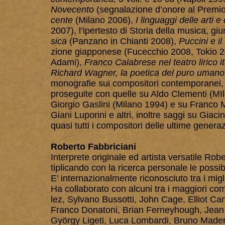
Novecento
(segnalazione d’onore al Premio
cente
(Milano 2006),
I linguaggi delle arti e
2007), l’ipertesto di Storia della musica, giu
sica
(Panzano in Chianti 2008),
Puccini e i
zione giapponese (Fucecchio 2008, Tokio 201
Adami),
Franco Calabrese nel teatro lirico i
Richard Wagner, la poetica del puro umano
monografie sui compositori contemporanei, 
proseguite con quelle su Aldo Clementi (MIl
Giorgio Gaslini (Milano 1994) e su Franco 
Giani Luporini e altri, inoltre saggi su Gia
quasi tutti i compositori delle ultime generaz
Roberto Fabbriciani
Interprete originale ed artista versatile Rob
tiplicando con la ricerca personale le possib
E’ internazionalmente riconosciuto tra i miglio
Ha collaborato con alcuni tra i maggiori co
lez, Sylvano Bussotti, John Cage, Elliot Car
Franco Donatoni, Brian Ferneyhough, Jean 
György Ligeti, Luca Lombardi, Bruno Mader