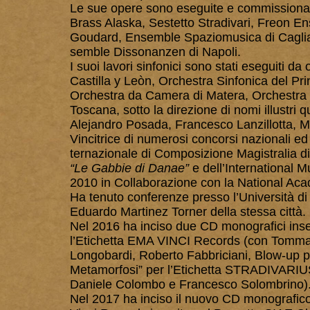
Le sue opere sono eseguite e commissionat
Brass Alaska, Sestetto Stradivari, Freon En
Goudard, Ensemble Spaziomusica di Cagliari
semble Dissonanzen di Napoli.
I suoi lavori sinfonici sono stati eseguiti da
Castilla y Leòn, Orchestra Sinfonica del Pr
Orchestra da Camera di Matera, Orchestra S
Toscana, sotto la direzione di nomi illustri
Alejandro Posada, Francesco Lanzillotta, M
Vincitrice di numerosi concorsi nazionali ed 
ternazionale di Composizione Magistralia d
“Le Gabbie di Danae”
e dell’International M
2010 in Collaborazione con la National Aca
Ha tenuto conferenze presso l’Università d
Eduardo Martinez Torner della stessa città.
Nel 2016 ha inciso due CD monografici inseri
l’Etichetta EMA VINCI Records (con Tomma
Longobardi, Roberto Fabbriciani, Blow-up pe
Metamorfosi” per l’Etichetta STRADIVARIU
Daniele Colombo e Francesco Solombrino)
Nel 2017 ha inciso il nuovo CD monografico d