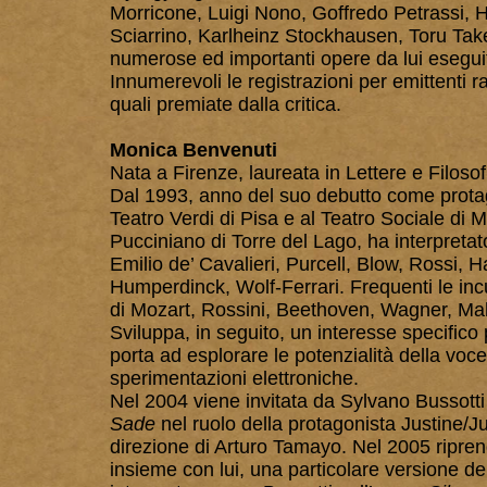
Morricone, Luigi Nono, Goffredo Petrassi, 
Sciarrino, Karlheinz Stockhausen, Toru Take
numerose ed importanti opere da lui eseguit
Innumerevoli le registrazioni per emittenti r
quali premiate dalla critica.
Monica Benvenuti
Nata a Firenze, laureata in Lettere e Filosof
Dal 1993, anno del suo debutto come prot
Teatro Verdi di Pisa e al Teatro Sociale di 
Pucciniano di Torre del Lago, ha interpretato
Emilio de’ Cavalieri, Purcell, Blow, Rossi, 
Humperdinck, Wolf-Ferrari. Frequenti le inc
di Mozart, Rossini, Beethoven, Wagner, Mah
Sviluppa, in seguito, un interesse specifi
porta ad esplorare le potenzialità della voce
sperimentazioni elettroniche.
Nel 2004 viene invitata da Sylvano Bussotti 
Sade
nel ruolo della protagonista Justine/Ju
direzione di Arturo Tamayo. Nel 2005 ripre
insieme con lui, una particolare versione de