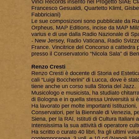
Vinci Records inserito nel Progetto SIAE Cl
Francesco Gesualdi, Quartetto Klimt, Gisber
Fabbriciani)
Le sue composizioni sono pubblicate da Rug
Orpheus, MAP Editions, incise da MAP Mil
varius e di use dalla Radio Nazionale di
- New Jersey, Radio Vaticana, Radio Svizz
France. Vincitrice del Concorso a cattedra p
presso il Conservatorio “Nicola Sala” di Be
Renzo Cresti
Renzo Cresti è docente di Storia ed Estetica
cali “Luigi Boccherini” di Lucca, dove è sta
tiene anche un corso sulla Storia del Jazz.
Musicologo e musicista, ha studiato chitarr
di Bologna e in quella stessa Università si 
Ha lavorato per molte importanti Istituzioni,
Conservatori, per la Biennale di Venezia, pe
Siena, per la RAI, Istituti di Cultura Italiani
Intensissima la sua attività di operatore cult
Ha scritto o curato 40 libri, fra gli ultimi volum
contemporanea
, 3 voll. e 10 cd (Napoli 19