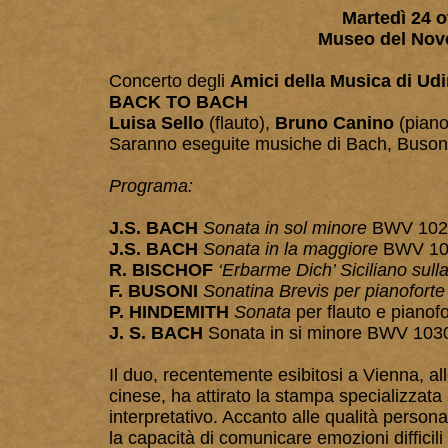
Martedì 24 o
Museo del Nove
Concerto degli
Amici della Musica di Ud
BACK TO BACH
Luisa Sello
(flauto),
Bruno Canino
(piano
Saranno eseguite musiche di Bach, Busoni
Programa:
J.S. BACH
Sonata in sol minore
BWV 1020 
J.S. BACH
Sonata in la maggiore
BWV 1032
R. BISCHOF
‘Erbarme Dich’ Siciliano sull
F. BUSONI
Sonatina Brevis per pianoforte
P. HINDEMITH
Sonata
per flauto e pianof
J. S. BACH
Sonata in si minore BWV 1030 
Il duo, recentemente esibitosi a Vienna, a
cinese, ha attirato la stampa specializzata 
interpretativo. Accanto alle qualità personal
la capacità di comunicare emozioni difficili