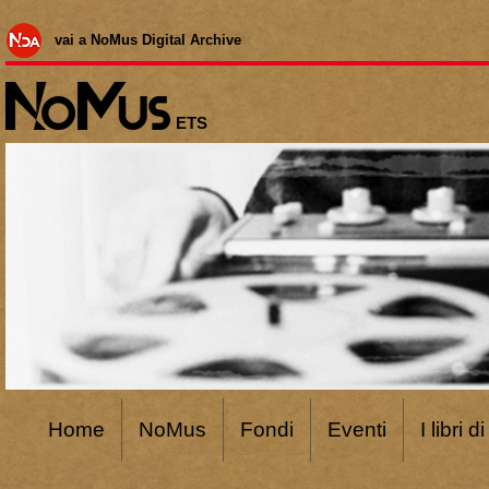
vai a NoMus Digital Archive
ETS
Home
NoMus
Fondi
Eventi
I libri 