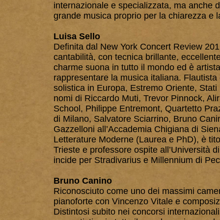
internazionale e specializzata, ma anche da
grande musica proprio per la chiarezza e la
Luisa Sello
Definita dal New York Concert Review 2016
cantabilità, con tecnica brillante, eccellen
charme suona in tutto il mondo ed è artista 
rappresentare la musica italiana. Flautista
solistica in Europa, Estremo Oriente, Stati
nomi di Riccardo Muti, Trevor Pinnock, Ali
School, Philippe Entremont, Quartetto Pra
di Milano, Salvatore Sciarrino, Bruno Cani
Gazzelloni all’Accademia Chigiana di Siena
Letterature Moderne (Laurea e PhD), è titol
Trieste e professore ospite all’Università d
incide per Stradivarius e Millennium di Pec
Bruno Canino
Riconosciuto come uno dei massimi camerist
pianoforte con Vincenzo Vitale e composizi
Distintosi subito nei concorsi internazional