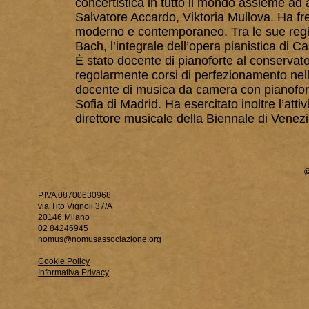
concertistica in tutto il mondo assieme ad
Salvatore Accardo, Viktoria Mullova. Ha fre
moderno e contemporaneo. Tra le sue regist
Bach, l’integrale dell’opera pianistica di C
È stato docente di pianoforte al conservat
regolarmente corsi di perfezionamento nelle
docente di musica da camera con pianofort
Sofia di Madrid. Ha esercitato inoltre l’attiv
direttore musicale della Biennale di Venez
P.IVA 08700630968
via Tito Vignoli 37/A
20146 Milano
02 84246945
nomus@nomusassociazione.org
Cookie Policy
Informativa Privacy