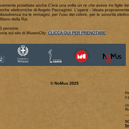
ovamente proiettata anche
C'era una volta un re che aveva tre figlie be
che elettroniche di Angelo Paccagnini. L'opera - ideata propriamente p
 dissolvenza tra le immagini, per l'uso del colore, per le sonorità elettr
ilano della Rai.
30 persone,
oria sul sito di MuseoCity:
CLICCA QUI PER
PRENOTARE
© NoMus 2025
Pe
è 
c/
IB
__
S
5x