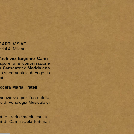
 ARTI VISIVE
cini 4, Milano
Archivio Eugenio Carmi
,
Vapore una conversazione
s Carpenter
e
Maddalena
eo sperimentale di Eugenio
ni.
Modera
Maria Fratelli
.
nnovativa per l'uso della
dio di Fonologia Musicale di
mi e traducendoli con un
ni di Carmi svela fortunati