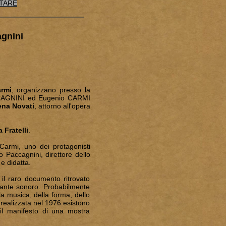
OTARE
agnini
rmi
, organizzano presso la
ACCAGNINI ed Eugenio CARMI
na Novati
, attorno all'opera
 Fratelli
.
Carmi, uno dei protagonisti
lo Paccagnini, direttore dello
e didatta.
, il raro documento ritrovato
ersante sonoro. Probabilmente
la musica, della forma, dello
 realizzata nel 1976 esistono
 il manifesto di una mostra