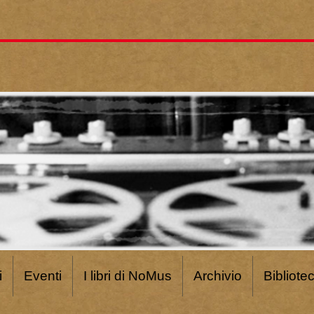
i
Eventi
I libri di NoMus
Archivio
Bibliote