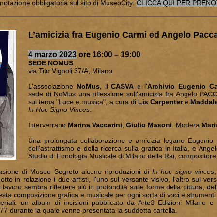
notazione obbligatoria sul sito di MuseoCity:
CLICCA QUI PER PREN
L’amicizia fra Eugenio Carmi ed Angelo Pacc
4 marzo 2023
ore 16
:00 – 19:00
SEDE NOMUS
via Tito Vignoli 37/A, Milano
L'associazione
NoMus
, il
CASVA
e l'
Archivio Eugenio Ca
sede di NoMus una riflessione sull'amicizia fra Angelo P
sul tema "Luce e musica", a cura di
Lis Carpenter
e
Maddale
In Hoc Signo Vinces
.
Interverrano
Marina Vaccarini
,
Giulio Masoni
. Modera
Maria
Una prolungata collaborazione e amicizia legano Eugenio 
dell'astrattismo e della ricerca sulla grafica in Italia, e Ange
Studio di Fonologia Musicale di Milano della Rai, compositore 
asione di Museo Segreto alcune riproduzioni di
In hoc signo vinces
tte in relazione i due artisti, l'uno sul versante visivo, l'altro sul v
avoro sembra riflettere più in profondità sulle forme della pittura, del
esta composizione grafica e musicale per ogni sorta di voci e strumenti
riali: un album di incisioni pubblicato da Arte3 Edizioni Milano e
77 durante la quale venne presentata la suddetta cartella.