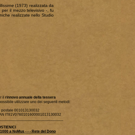
llissime
(1973) realizzata da
er il mezzo televisivo -, fu
oniche realizzate nello Studio
r il
rinnovo annuale della tessera
possibile utilizzare uno dei seguenti metodi:
c postale 001013130032
AN IT81V0760101600001013130032
______________________________
OSTIENICI
1000 a NoMus - - -
Rete del Dono