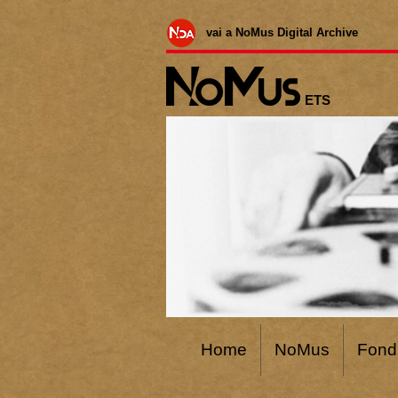
vai a NoMus Digital Archive
ETS
Home
NoMus
Fond