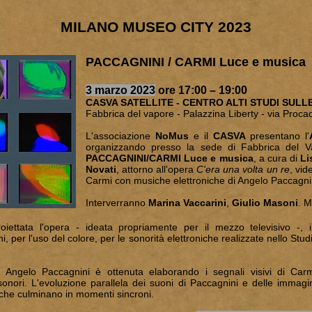
MILANO MUSEO CITY 2023
PACCAGNINI / CARMI Luce e musica
3 marzo 2023
ore 17:00 – 19:00
CASVA SATELLITE - CENTRO ALTI STUDI SULLE
Fabbrica del vapore - Palazzina Liberty - vi
a Procac
L'associazione
NoMus
e il
CASVA
presentano l'
organizzando presso la sede di Fabbrica del 
PACCAGNINI/CARMI Luce e musica
, a cura di
Li
Novati
, attorno all'opera
C'era una volta un re
, vid
Carmi con musiche elettroniche di Angelo Paccagni
Interverranno
Marina Vaccarini
,
Giulio Masoni
. 
oiettata l'opera - ideata propriamente per il mezzo televisivo -, i
i, per l'uso del colore, per le sonorità elettroniche realizzate nello Stu
i Angelo Paccagnini è ottenuta elaborando i segnali visivi di Car
 sonori. L'evoluzione parallela dei suoni di Paccagnini e delle immagi
i che culminano in momenti sincroni.