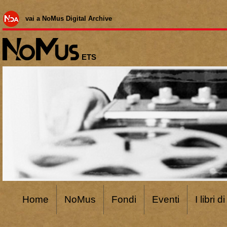
vai a NoMus Digital Archive
ETS
Home
NoMus
Fondi
Eventi
I libri 