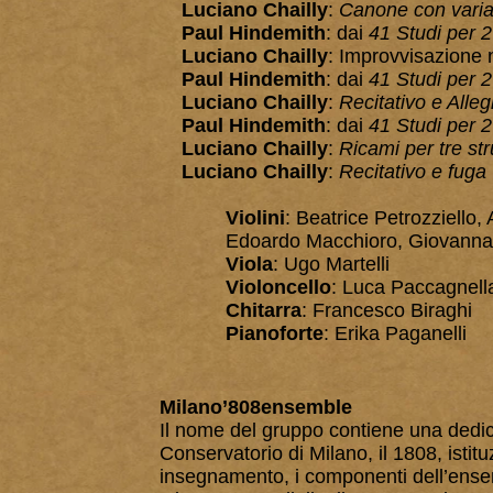
Luciano Chailly
:
Canone con varia
Paul Hindemith
: dai
41 Studi per 2 
Luciano Chailly
: Improvvisazione n
Paul Hindemith
: dai
41 Studi per 2 
Luciano Chailly
:
Recitativo e Alleg
Paul Hindemith
: dai
41 Studi per 2
Luciano Chailly
:
Ricami per tre st
Luciano Chailly
:
Recitativo e fuga
Violini
: Beatrice Petrozziello
Edoardo Macchioro, Giovanna
Viola
: Ugo Martelli
Violoncello
: Luca Paccagnell
Chitarra
: Francesco Biraghi
Pianoforte
: Erika Paganelli
Milano’808ensemble
Il nome del gruppo contiene una dedica
Conservatorio di Milano, il 1808, istit
insegnamento, i componenti dell’ensem