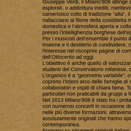
Giuseppe Verdi, il Milano’808 attinge 
esplorati, o addirittura inediti, meritevo
cameristico colto di tradizione “alta”,
riallacciano al filone della cosiddetta
domestica e l’atmosfera aperta e colloq
presso l’intellighenzia borghese dell'e
Per i musicisti dell’ensemble il punto d
insieme e il desiderio di condividere, c
l'interesse nel riscoprire pagine di com
dell’Ottocento ad oggi.
L’obiettivo è anche quello di valorizzare
studenti del Conservatorio milanese, c
L’organico è a “geometria variabile”,
coprono l’intero arco delle famiglie di
collaboratori e ospiti di chiara fama. 
particolari non praticabili da gruppi a 
Nel 2013 Milano’808 è stato tra i protag
con numerosi concerti in occasione dei
nelle più diverse formazioni, attravers
assolutamente originali che hanno spazi
contemporanea.
Suonano su strumenti originali italian