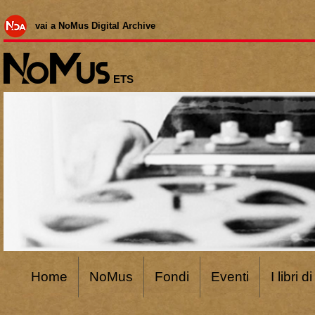
vai a NoMus Digital Archive
ETS
Home
NoMus
Fondi
Eventi
I libri 