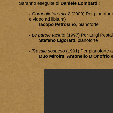
Saranno eseguite di
Daniele Lombardi
:
-
Gorgogliatoremix 2
(2009) Per pianofor
e
video ad libitum)
Iacopo Petrosino
, pianoforte
-
Le parole taciute
(1997) Per Luigi Pesta
Stefano Ligoratti
, pianoforte
-
Trasale sospeso
(1991) Per pianoforte a
Duo Miroirs
:
Antonello D'Onofrio