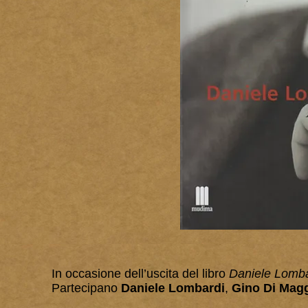
In occasione dell’uscita del libro
Daniele Lombar
Partecipano
Daniele Lombardi
,
Gino Di Mag