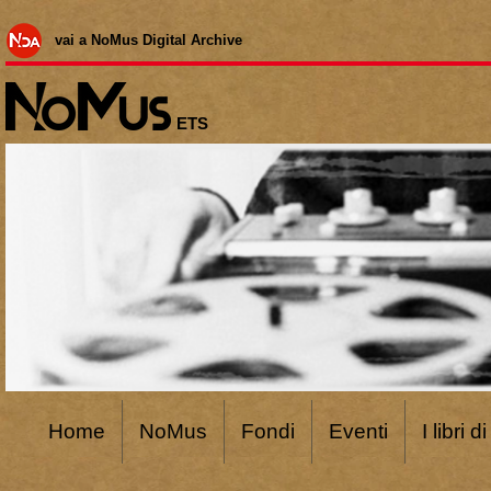
vai a NoMus Digital Archive
ETS
Home
NoMus
Fondi
Eventi
I libri 