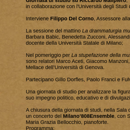
Giornata di studio su Riccardo Malipiero
,
in collaborazione con l'Università degli Studi 
Interviene
Filippo Del Corno
, Assessore all
La sessione del mattino
La drammaturgia musi
Barbara Babic, Benedetta Zucconi, Alessandr
docente della Università Statale di Milano;
Nel pomeriggio per
La stupefazione della mus
sono relatori Marco Aceti, Giacomo Manzoni, 
Mellace dell’Università di Genova.
Partecipano Gillo Dorfles, Paolo Franci e Ful
Una giornata di studio per analizzare la figur
suo impegno politico, educativo e di divulgaz
A chiusura della giornata di studi, nella Sala 
un concerto del
Milano’808Ensemble
, con 
Maria Grazia Bellocchio, pianoforte.
Programma: