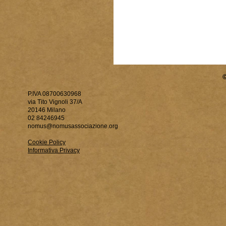
P.IVA 08700630968
via Tito Vignoli 37/A
20146 Milano
02 84246945
nomus@nomusassociazione.org
Cookie Policy
Informativa Privacy