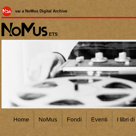
vai a NoMus Digital Archive
ETS
Home
NoMus
Fondi
Eventi
I libri 