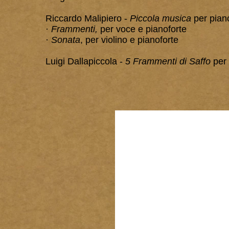
Riccardo Malipiero -
Piccola musica
per pian
·
Frammenti,
per voce e pianoforte
·
Sonata
, per violino e pianoforte
Luigi Dallapiccola -
5 Frammenti di Saffo
per 