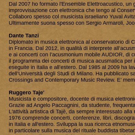
Dal 2007 ho formato l'Ensemble Elettroacustico, un gr
improvvisazione con elettronica che tengo al Conserv
Collaboro spesso col musicista israeliano Yuval Avit
Ultimamente suona spesso con Sergio Armaroli, Jook
Dante Tanzi
Diplomato in musica elettronica al conservatorio di 
in Francia. Dal 2012, in qualità di interprete all’ac
e ai concerti con l’acusmonium mobile AUDIOR, di c
il programma dei concerti di musica acusmatica per i
eseguite in Italia e all’estero. Dal 1985 al 2009 ha la
dell’Università degli Studi di Milano. Ha pubblicato
Crossings and Contemporary Music Review. E’ memb
Ruggero Taje'
Musicista e compositore, docente di musica elettroni
Grazie ad Angelo Paccagnini, da studente, frequenta 
L'attività artistica di Tajè, da sempre interessato alla 
1976 comprende concerti, conferenze, libri, discografi
in Italia e all'estero. Sviluppa la sua ricerca etnomu
in particolare sulla musica del rituale buddista tib