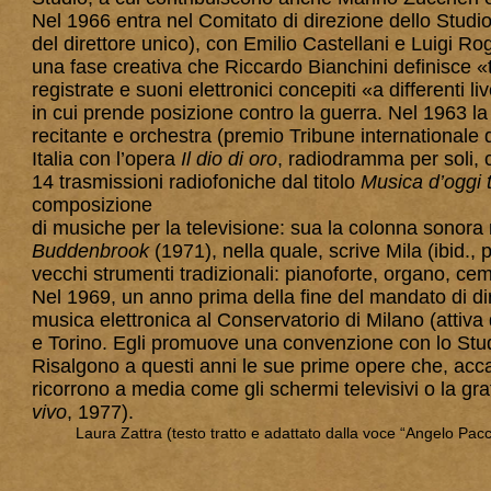
Nel 1966 entra nel Comitato di direzione dello Studio
del direttore unico), con Emilio Castellani e Luigi R
una fase creativa che Riccardo Bianchini definisce 
registrate e suoni elettronici conce­piti «a differenti liv
in cui prende posizione contro la guerra. Nel 1963 
recitante e orchestra (premio Tribune international
Italia con l’opera
Il dio di oro
, radiodramma per soli, 
14 trasmissioni radiofoniche dal titolo
Musica d’oggi 
composizione
di musiche per la televisione: sua la colonna sonora
Buddenbrook
(1971), nella quale, scrive Mila (ibid., p
vecchi strumenti tradizionali: pianoforte, organo, c
Nel 1969, un anno prima della fine del mandato di dire
musica elettronica al Conservatorio di Milano (attiva 
e Torino. Egli promuove una convenzione con lo Studio
Risalgono a questi anni le sue prime opere che, accant
ricorro­no a media come gli schermi televisivi o la gra
vivo
, 1977).
Laura Zattra (testo tratto e adattato dalla voce “Angelo Pacca