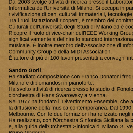
Dal 2003 svolge attività di ricerca presso il Laborato
Informatica dell'Università di Milano. Si occupa in pa
rivivificazione di beni culturali immateriali, tecnolo
Tra i ruoli istituzionali ricoperti, è membro del comita
Culturali dell'Università degli Studi di Milano ed è c
Ricopre il ruolo di vice-chair dell'IEEE Working Gr
significativamente a definire lo standard internaziona
musicale. È inoltre membro dell'Associazione di Info
Community Group e della MIDI Association.
È autore di più di 100 lavori presentati a convegni inte
Sandro Gorli
Ha studiato composizione con Franco Donatoni frequ
Milano e diplomandosi in pianoforte.
Ha svolto attività di ricerca presso lo studio di Fonol
d'orchestra di Hans Swarowsky a Vienna.
Nel 1977 ha fondato il Divertimento Ensemble, che anc
la diffusione della musica contemporanea. Dal 1990 al
Melbourne. Con le due formazioni ha relizzato negli ul
Ha realizzato, con l'Orchestra Sinfonica Siciliana la
e, alla guida dell'Orchestra Sinfonica di Milano G. 
Bruno Maderna.