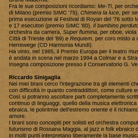
Fra le sue composizioni ricordiamo:
Me-Ti
, per orch
di Milano (premio SIMC '75),
Chimera la luce
, per se
prima esecuzione al Festival di Royan del '76 sotto 
e 17 esecutori (premio SIMC '80),
Il bambino perdut
orchestra da camera,
Super flumina
, per oboe, viola
Città di Trieste del '89) e
Requiem
, per coro misto a 
Herrewege (CD Harmonia Mundi).
Ha vinto, nel 1985, il Premio Europa per il teatro mu
è andata in scena nel marzo 1994 a Colmar e a Stra
Insegna composizione presso il Conservatorio G. Ver
Riccardo Sinigaglia
Nei miei brani cerco l'integrazione tra gli elementi 
con difficoltà in quanto contraddittori, come culture e
Così si potranno ascoltare parti completamente scritt
continuo di linguaggi, quello della musica elettronica
ebraica, le poliritmie dell'estremo oriente e il richia
amore.
I brani sono concepiti per solisti ed orchestra comput
futurismo di Rossana Maggia, al jazz e folk ebraico d
in molti punti interpretano liberamente la base musi