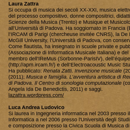
Laura Zattra
Si occupa di musica dei secoli XX-XXI, musica elettro
del processo compositivo, donne compositrici, di­datti
Scienze della Musica (Trento) e Musique et Musicolog
all’Università di Padova. Ha soggiornato in Francia
l’IRCAM di Parigi (chercheuse invitée CNRS), la De M
McGill University, l’Università di Padova, con conservat
Come flautista, ha insegnato in scuole private e pub
(Associazione di Informatica Musicale Italiana) e de
membro dell’IReMus (Sorbonne-ParisIV), dell’équipe
(
http://apm.ircam.fr/)
e dell’Electroacoustic Music S
Ha pubblicato:
Renata Zatti. Invenzione musicale
(2
(2011);
Musica e famiglia. L’avventura artistica di Re
di Padova. Il Centro di sonologia computazionale
(co
Angela Ida De Benedictis, 2011) e saggi.
lazattra.wordpress.com/
Luca Andrea Ludovico
Si laurea in Ingegneria informatica nel 2003 presso il 
Informatica a nel 2006 presso l'Università degli Stud
e composizione presso la Civica Scuola di Musica di