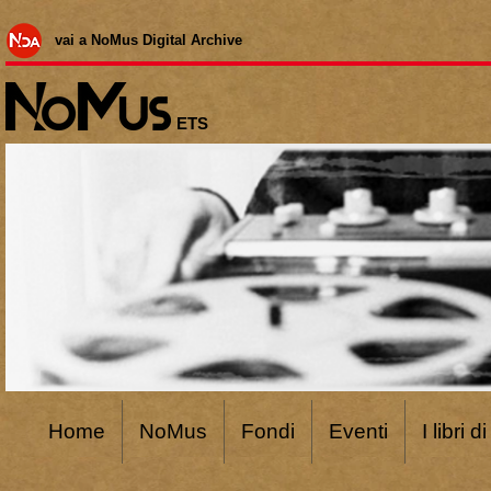
vai a NoMus Digital Archive
ETS
Home
NoMus
Fondi
Eventi
I libri 