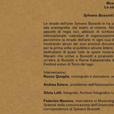
Mus
Le st
Sylvano Bussotti:
Le strade dell’arte Sylvano Bussotti le ha per
alla scenografia, dal teatro al cinema. Ne
appunti di regia luci, abbozzi di scrittur
internazionale, calendari di organizzazion
percorrere la strada dell’arte in ogni sua
mostrando alcuni dei suoi preziosi docum
per la prima volta al pubblico alcune lette
dedicatario di quasi tutte le opere musica
Maraini che scrive a Bussotti a proposito 
un’altra di Bussotti a Raina Kabaivanska d
Festival estivo di Torre del lago.
Interverranno:
Rocco Quaglia
, coreografo e danzatore, er
Andrea Estero
, presidente dell'Associazione
Silvia Lelli
, fotografa, Archivio fotografico L
Federica Marsico
, ricercatrice in Musicolo
Scienze della comunicazione dell'Università 
corrispondenza di Sylvano Bussotti