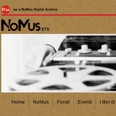
vai a NoMus Digital Archive
ETS
Home
NoMus
Fondi
Eventi
I libri 