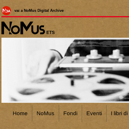
vai a NoMus Digital Archive
ETS
Home
NoMus
Fondi
Eventi
I libri 