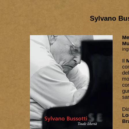
Sylvano Bu
Me
Mu
ing
Il
M
co
del
mo
com
gu
sa
Di
Lo
Br