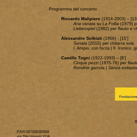
Programma del concerto
Riccardo Malipiero
(1914-2003) – [13’
Aria variata
su
La Follia
(1979) pe
Liebesspiel
(1982) per flauto e ch
Alessandro Solbiati
(1956) - [15’]
Sonata
(2015) per chitarra sola
I. Ampio, con forza | II. Ironico, g
Camillo Togni
(1922-1993) – [8’]
Cinque pezzi
(1975-76) per flauto
Rondine garrula
|
Senza esitazi
P.IVA 08700630968
via Tito Vignoli 37/A