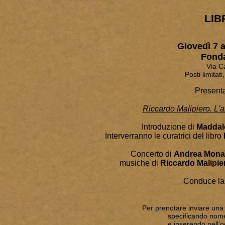
LIB
Giovedì 7 a
Fonda
Via C
Posti limitat
Present
Riccardo Malipiero. L'
Introduzione di
Maddal
Interverranno le curatrici del libro
Concerto di
Andrea Mona
musiche di
Riccardo Malipie
Conduce la
Per prenotare inviare una
specificando nom
e inserendo nell’o