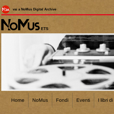
vai a NoMus Digital Archive
ETS
Home
NoMus
Fondi
Eventi
I libri 