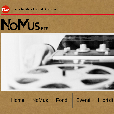
vai a NoMus Digital Archive
ETS
Home
NoMus
Fondi
Eventi
I libri 