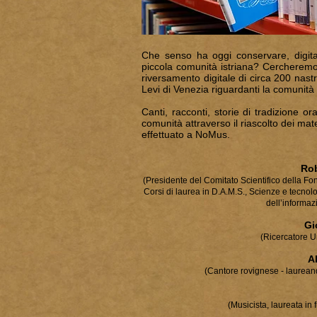
Che senso ha oggi conservare, digita
piccola comunità istriana? Cercheremo d
riversamento digitale di circa 200 nas
Levi di Venezia riguardanti la comunità 
Canti, racconti, storie di tradizione or
comunità attraverso il riascolto dei mate
effettuato a NoMus.
Rob
(Presidente del Comitato Scientifico della Fo
Corsi di laurea in D.A.M.S., Scienze e tecno
dell’informaz
Gi
(Ricercatore Un
A
(Cantore rovignese - laurea
(Musicista, laureata in