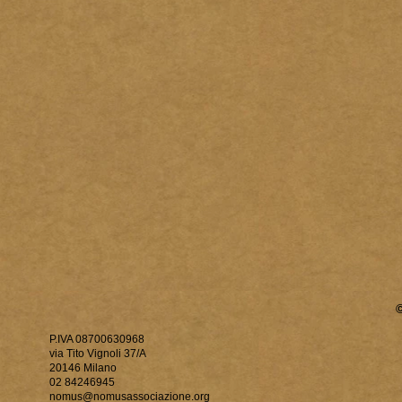
P.IVA 08700630968
via Tito Vignoli 37/A
20146 Milano
02 84246945
nomus@nomusassociazione.org