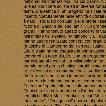
nazionali ed internazionali tra cui Osimo, A
Si è esibita come solista ed in diverse form
teatri. E’ ideatrice di un progetto musicale de
inserito ripetutamente nelle attività cultural
è nato il sodalizio con Elio (delle Storie Te
“Storia di Babar e dei suoi amici”, un grande
grandi. Hanno tenuto questo concerto in vari 
nell’ambito del Festival “Minimondi”, al Teat
hanno anche realizzato concerti con brani 
(musiche di Campogrande, Ferrero, Tutino, 
Elio & Katia hanno eseguito in prima assolu
Lombardi su testo di Elio. Con un program
partecipato al Festival “La Milanesiana” ten
premio nobel per la chimica Harold Kroto, d
al 1° Festival della matematica all’ Auditor
da Serena Dandini, con la partecipazione di
Ha curato la colonna sonora e, sempre con 
Polendina” spettacolo musicale presentato a
Pinocchio. Ha collaborato con l’attrice teatral
tematici dell’Art Music Youkali tra cui “Music
movimento”, “Omaggio all’ opera e al palato”,
a quattro mani), “Don Giovanni, il catalogo è