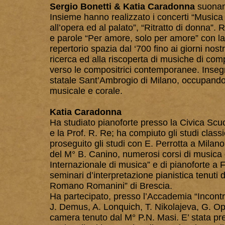
Sergio Bonetti & Katia Caradonna
suonano
Insieme hanno realizzato i concerti “Musica
all’opera ed al palato”, “Ritratto di donna”
e parole “Per amore, solo per amore” con la 
repertorio spazia dal ‘700 fino ai giorni nos
ricerca ed alla riscoperta di musiche di comp
verso le compositrici contemporanee. Inseg
statale Sant’Ambrogio di Milano, occupandosi 
musicale e corale.
Katia Caradonna
Ha studiato pianoforte presso la Civica Scuo
e la Prof. R. Re; ha compiuto gli studi class
proseguito gli studi con E. Perrotta a Milan
del M° B. Canino, numerosi corsi di music
Internazionale di musica” e di pianoforte a 
seminari d’interpretazione pianistica tenut
Romano Romanini” di Brescia.
Ha partecipato, presso l’Accademia “Incontri
J. Demus, A. Lonquich, T. Nikolajeva, G. Op
camera tenuto dal M° P.N. Masi. E’ stata pre