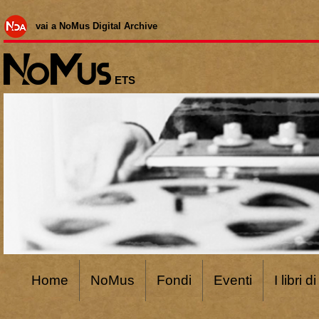
vai a NoMus Digital Archive
ETS
Home
NoMus
Fondi
Eventi
I libri 