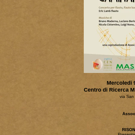
Mercoledi 9
Centro di Ricerca M
via San
Assoc
RISON
Presenta