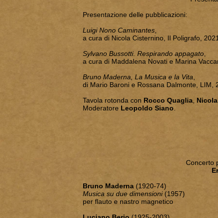
Presentazione delle pubblicazioni:
Luigi Nono Caminantes
,
a cura di Nicola Cisternino, Il Poligrafo, 202
Sylvano Bussotti. Respirando appagato
,
a cura di Maddalena Novati e Marina Vacca
Bruno Maderna, La Musica e la Vita
,
di Mario Baroni e Rossana Dalmonte, LIM, 
Tavola rotonda con
Rocco Quaglia
,
Nicola
Moderatore
Leopoldo Siano
.
Concerto p
E
Bruno Maderna
(1920-74)
Musica su due dimensioni
(1957)
per flauto e nastro magnetico
Luciano Berio
(1925-2003)