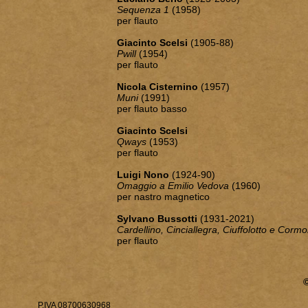
Sequenza 1
(1958)
per flauto
Giacinto Scelsi
(1905-88)
Pwill
(1954)
per flauto
Nicola Cisternino
(1957)
Muni
(1991)
per flauto basso
Giacinto Scelsi
Qways
(1953)
per flauto
Luigi Nono
(1924-90)
Omaggio a Emilio Vedova
(1960)
per nastro magnetico
Sylvano Bussotti
(1931-2021)
Cardellino, Cinciallegra, Ciuffolotto e Corm
per flauto
P.IVA 08700630968