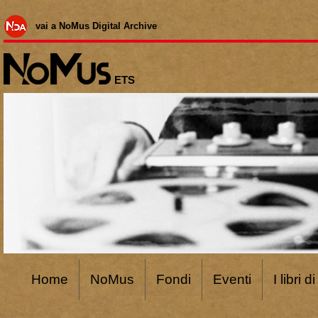
vai a NoMus Digital Archive
ETS
Home
NoMus
Fondi
Eventi
I libri 