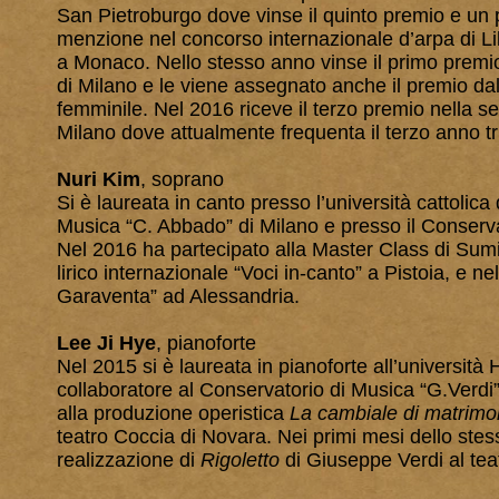
San Pietroburgo dove vinse il quinto premio e un 
menzione nel concorso internazionale d’arpa di Li
a Monaco. Nello stesso anno vinse il primo premio
di Milano e le viene assegnato anche il premio d
femminile. Nel 2016 riceve il terzo premio nella s
Milano dove attualmente frequenta il terzo anno tr
Nuri Kim
, soprano
Si è laureata in canto presso l’università cattolica
Musica “C. Abbado” di Milano e presso il Conserva
Nel 2016 ha partecipato alla Master Class di Sumi
lirico internazionale “Voci in-canto” a Pistoia, e n
Garaventa” ad Alessandria.
Lee Ji Hye
, pianoforte
Nel 2015 si è laureata in pianoforte all’università
collaboratore al Conservatorio di Musica “G.Verdi
alla produzione operistica
La cambiale di matrimo
teatro Coccia di Novara. Nei primi mesi dello stes
realizzazione di
Rigoletto
di Giuseppe Verdi al tea