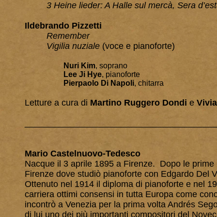
3 Heine lieder: A Halle sul mercà, Sera d’est
Ildebrando Pizzetti
Remember
Vigilia nuziale
(voce e pianoforte)
Nuri Kim
, soprano
Lee Ji Hye
, pianoforte
Pierpaolo Di Napoli
, chitarra
Letture a cura di
Martino Ruggero Dondi
e
Vivi
_______________________________________
Mario Castelnuovo-Tedesco
Nacque il 3 aprile 1895 a Firenze. Dopo le prime l
Firenze dove studiò pianoforte con Edgardo Del V
Ottenuto nel 1914 il diploma di pianoforte e nel 19
carriera ottimi consensi in tutta Europa come co
incontrò a Venezia per la prima volta Andrés Segov
di lui uno dei più importanti compositori del Novec