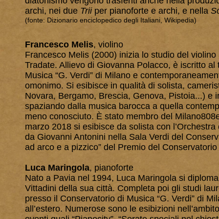
diatonismo vengono trasferiti anche nella produz
archi, nei due
Trii
per pianoforte e archi, e nella
S
(fonte: Dizionario enciclopedico degli Italiani, Wikipedia)
Francesco Melis
, violino
Francesco Melis (2000) inizia lo studio del violino a
Tradate. Allievo di Giovanna Polacco, è iscritto a
Musica “G. Verdi” di Milano e contemporaneamente
omonimo. Si esibisce in qualità di solista, camerist
Novara, Bergamo, Brescia, Genova, Pistoia...) e in 
spaziando dalla musica barocca a quella contempor
meno conosciuto. È stato membro del Milano808
marzo 2018 si esibisce da solista con l’Orchestra 
da Giovanni Antonini nella Sala Verdi del Conserv
ad arco e a pizzico” del Premio del Conservatorio
Luca Maringola
, pianoforte
Nato a Pavia nel 1994, Luca Maringola si diploma
Vittadini della sua città. Completa poi gli studi la
presso il Conservatorio di Musica “G. Verdi” di Mila
all’estero. Numerose sono le esibizioni nell’ambi