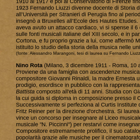
1910 al 1917 e poi al Conservatorio di Firenze fino
1923 Fernando Liuzzi divenne docente di Storia del
all’Università per Stranieri di Perugia fino al period
insegnò a Bruxelles all’Ecole des Hautes Etudes.
aveva avuto un attacco cardiaco, vi si spense il 6 
sulle fonti musicali italiane del XIII secolo, e in p
Cortona, e fu proprio grazie a lui, come affermò
istituito lo studio della storia della musica nelle uni
(fonte: Alessandro Marangoni, tesi di laurea su Fernando Liuzz
Nino Rota
(Milano, 3 dicembre 1911 - Roma, 10 a
Proviene da una famiglia con ascendenze musicali p
compositore Giovanni Rinaldi, la madre Ernesta un
prodigio, esordisce in pubblico con la rappresent
Battista
composto all'età di 11 anni. Studia con Gi
la cui guida si diploma in composizione presso il
Successivamente si perfeziona al Curtis Institute
Fritz Reiner per la direzione d'orchestra. Si laure
vince un concorso per insegnare al Liceo musicale 
musicale "N. Piccinni") per restarvi come insegnan
Compositore estremamente prolifico, il suo catal
popolarità grazie alle musiche per il cinematografo