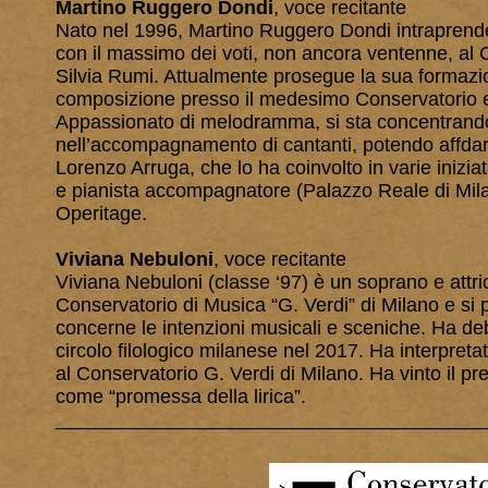
Martino Ruggero Dondi
, voce recitante
Nato nel 1996, Martino Ruggero Dondi intraprende l
con il massimo dei voti, non ancora ventenne, al C
Silvia Rumi. Attualmente prosegue la sua formazi
composizione presso il medesimo Conservatorio e s
Appassionato di melodramma, si sta concentrando n
nell’accompagnamento di cantanti, potendo affdarsi
Lorenzo Arruga, che lo ha coinvolto in varie iniziat
e pianista accompagnatore (Palazzo Reale di Milan
Operitage.
Viviana Nebuloni
, voce recitante
Viviana Nebuloni (classe ‘97) è un soprano e attri
Conservatorio di Musica “G. Verdi” di Milano e si
concerne le intenzioni musicali e sceniche. Ha deb
circolo filologico milanese nel 2017. Ha interpret
al Conservatorio G. Verdi di Milano. Ha vinto il p
come “promessa della lirica”.
_______________________________________