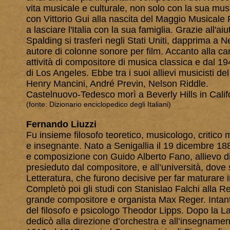
vita musicale e culturale, non solo con la sua m
con Vittorio Gui alla nascita del Maggio Musicale 
a lasciare l'Italia con la sua famiglia. Grazie all'a
Spalding si trasferì negli Stati Uniti, dapprima 
autore di colonne sonore per film. Accanto alla c
attività di compositore di musica classica e dal 
di Los Angeles. Ebbe tra i suoi allievi musicisti d
Henry Mancini, André Previn, Nelson Riddle.
Castelnuovo-Tedesco morì a Beverly Hills in Calif
(fonte: Dizionario enciclopedico degli Italiani)
Fernando Liuzzi
Fu insieme filosofo teoretico, musicologo, critico 
e insegnante. Nato a Senigallia il 19 dicembre 18
e composizione con Guido Alberto Fano, allievo di 
presieduto dal compositore, e all’università, dove
Letteratura, che furono decisive per far maturare i
Completò poi gli studi con Stanislao Falchi alla
grande compositore e organista Max Reger. Intanto
del filosofo e psicologo Theodor Lipps. Dopo la Lau
dedicò alla direzione d’orchestra e all’insegname