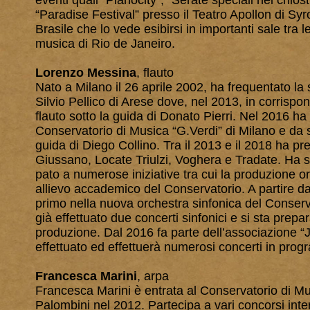
eventi quali “Pianocity”, “Serate speciali nel chiostr
“Paradise Festival” presso il Teatro Apollon di Syr
Brasile che lo vede esibirsi in importanti sale tra l
musica di Rio de Janeiro.
Lorenzo Messina
, flauto
Nato a Milano il 26 aprile 2002, ha frequentato la
Silvio Pellico di Arese dove, nel 2013, in corrispo
flauto sotto la guida di Donato Pierri. Nel 2016 h
Conservatorio di Musica “G.Verdi” di Milano e da 
guida di Diego Collino. Tra il 2013 e il 2018 ha pre
Giussano, Locate Triulzi, Voghera e Tradate. Ha su
pato a numerose iniziative tra cui la produzione o
allievo accademico del Conservatorio. A partire da
primo nella nuova orchestra sinfonica del Conse
già effettuato due concerti sinfonici e si sta prepa
produzione. Dal 2016 fa parte dell’associazione “
effettuato ed effettuerà numerosi concerti in pro
Francesca Marini
, arpa
Francesca Marini è entrata al Conservatorio di Mu
Palombini nel 2012. Partecipa a vari concorsi inter