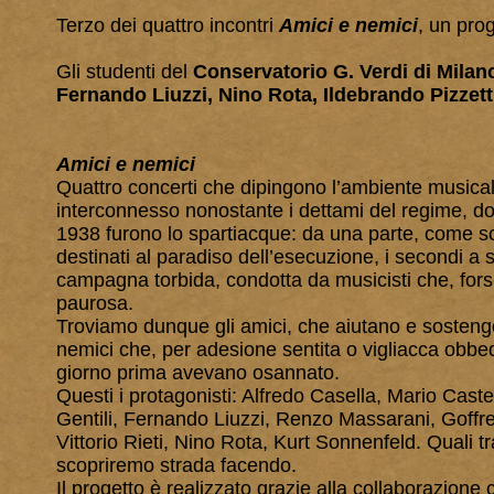
Terzo dei quattro incontri
Amici e nemici
, un pro
Gli studenti del
Conservatorio G. Verdi di Milan
Fernando Liuzzi, Nino Rota, Ildebrando Pizzett
Amici e nemici
Quattro concerti che dipingono l’ambiente musicale 
interconnesso nonostante i dettami del regime, dove
1938 furono lo spartiacque: da una parte, come sc
destinati al paradiso dell’esecuzione, i secondi a si
campagna torbida, condotta da musicisti che, fo
paurosa.
Troviamo dunque gli amici, che aiutano e sostengon
nemici che, per adesione sentita o vigliacca obbed
giorno prima avevano osannato.
Questi i protagonisti: Alfredo Casella, Mario Cast
Gentili, Fernando Liuzzi, Renzo Massarani, Goffre
Vittorio Rieti, Nino Rota, Kurt Sonnenfeld. Quali tra
scopriremo strada facendo.
Il progetto è realizzato grazie alla collaborazione