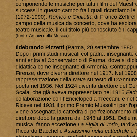
componendo le musiche per tutti i film del Maestro
successi in questo campo fra i quali ricordiamo l
(1972-1990),
Romeo e Giulietta
di Franco Zeffirel
campo della musica da concerto, dove ha esplorato
teatro musicale, il cui titolo più conosciuto è Il cap
(fonte: Archivi della Musica)
Ildebrando Pizzetti
(Parma, 20 settembre 1880 -
Dopo i primi studi musicali col padre, insegnante di
anni entra al Conservatorio di Parma, dove si dipl
didattica come insegnante di Armonia, Contrappu
Firenze, dove diverrà direttore nel 1917. Nel 190
rappresentazione della
Nave
su testo di D’Annunzi
poeta nel 1936. Nel 1924 diventa direttore del Conse
Scala, che già aveva rappresentato nel 1915
Fed
collaborazione con l’Enciclopedia Treccani, e nel 192
Riceve nel 1931 il primo Premio Mussolini per l'o
viene assegnata la cattedra di perfezionamento di
direttore dopo la guerra dal 1948 al 1951. Delle num
musica, fanno eccezione
La Figlia di Jorio
, tardiv
Riccardo Bacchelli,
Assassinio nella cattedrale
e