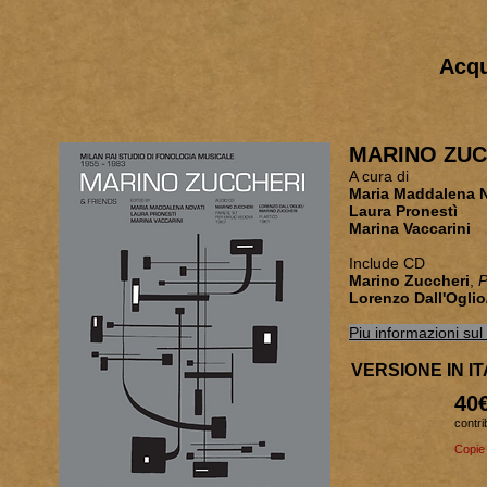
Acqu
MARINO ZUC
A cura di
Maria Maddalena
Laura Pronestì
Marina Vaccarini
Include CD
Marino Zuccheri
,
P
Lorenzo Dall'Ogli
Piu informazioni sul 
VERSIONE IN I
40
contri
Copie 