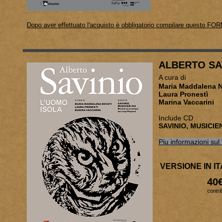
Dopo aver effettuato l'acquisto è obbligatorio compilare questo FOR
ALBERTO SA
A cura di
Maria Ma
Laura Pronestì
Marina Vaccarini
Include CD
SAVINIO, MUSICIE
Piu informazioni sul 
VERSIONE IN I
40
contri