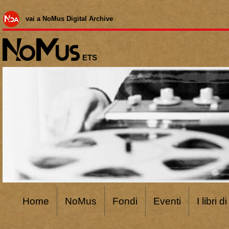
vai a NoMus Digital Archive
ETS
Home
NoMus
Fondi
Eventi
I libri 