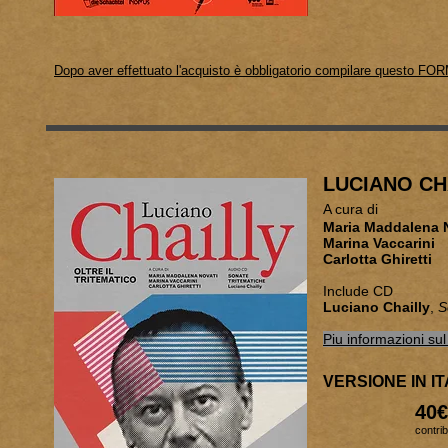
Dopo aver effettuato l'acquisto è obbligatorio compilare questo FOR
LUCIANO CH
A cura di
Maria M
Marina Vaccarini
Carlotta Ghiretti
Include CD
Luciano Chailly
,
S
Piu informazioni sul 
VERSIONE IN I
40€
contrib