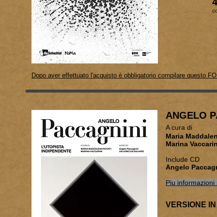
co
Dopo aver effettuato l'acquisto è obbligatorio compilare questo F
ANGELO P
A cura di
Maria 
Marina Vaccarin
Include CD
Angelo Paccag
Piu informazioni 
VERSIONE IN