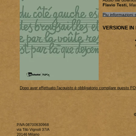
Audio file downl
Flavio Testi,
Mar
Piu informazioni s
VERSIONE IN 
Dopo aver effettuato l'acquisto è obbligatorio compilare questo F
P.IVA 08700630968
via Tito Vignoli 37/A
20146 Milano