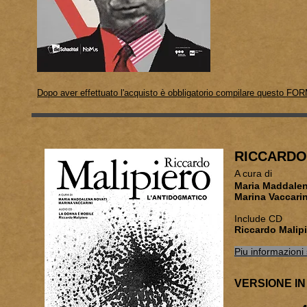
Dopo aver effettuato l'acquisto è obbligatorio compilare questo FOR
RICCARDO
A cura di
Maria 
Marina Vaccarin
Include CD
Riccardo Malip
Piu informazioni 
VERSIONE IN