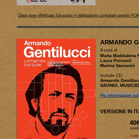
Dopo aver effettuato l'acquisto è obbligatorio compilare questo FO
ARMANDO G
A cura di
Maria M
Laura Pronestì
Marina Vaccarini
Include CD
Armando Gentiluc
SAVINIO, MUSICIE
Piu informazioni sul 
VERSIONE IN I
40
contri
Copie 