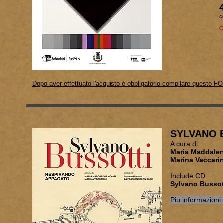
c
C
Dopo aver effettuato l'acquisto è obbligatorio compilare questo F
SYLVANO B
A cura di
Maria 
Marina Vaccarin
Include CD
Sylvano Bussot
Piu informazioni 