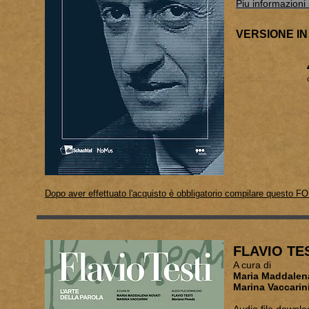
Piu informazioni 
VERSIONE IN
Dopo aver effettuato l'acquisto è obbligatorio compilare questo F
FLAVIO TEST
A cura di
Maria M
Marina Vaccarin