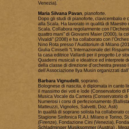
Venezia).
Maria Silvana Pavan
, pianoforte.
Dopo gli studi di pianoforte, clavicembalo e
alla Scala. Ha lavorato in qualità di Maestro c
Scala. Collabora regolarmente con l’Orchestr
quattro mani” di Giovanni Maier (2000), la c
Vivaldi” (2008) e ha collaborato con l’Orchest
Nino Rota presso l’Auditorium di Milano (201
Giulia Ciniselli “L’Internazionale del Rispar
la casa editrice Vallardi per il
progetto
Le sto
Quaderni musicali e ideatrice ed interprete deg
della classe di direzione d’orchestra presso 
dell'Associazione Ilya Musin organizzati dal
Barbara Vignudelli
, soprano.
Bolognese di nascita, è diplomata in canto l
il massimo dei voti e lode (Conservatorio di 
Musica Vocale da Camera (Conservatorio di M
Numerosi i corsi di perfezionamento (Ballist
Matteuzzi, Vignoles, Salvetti, Doz, Asti)
In qualità di soprano solista ha collaborato 
Stagione Sinfonica R.A.I. Milano e Torino, S
(Firenze), Fondazione Cini (Venezia), Fondaz
Schladminger Musiksommer (Austria) , Megaro