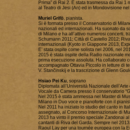
Prima” di Rai 2. È stata trasmessa da Rai 1 n
al Teatro di Jesi (An) ed in Mondovisione n
Muriel Grifò
, pianista.
Si è formata presso il Conservatorio di Milano 
nazionali ed internazionali. Ha suonato da s
di Milano e ha all’attivo numerosi concerti, t
Schumann 2011; Città di Castello 2012; Riv
internazionali (Kyoto in Giappone 2013, Exp
E’ stata ospite come solista nel 2006, nel 2
2015 è stata ospite della Radio nazionale mo
prima esecuzione assoluta. Ha collaborato 
accompagnato Ottavia Piccolo in letture di tes
V. Stančinskij e la trascrizione di Glenn Goul
Hsiao Pei Ku
, soprano
Diplomata all’Università Nazionale dell’Arte
Vocale da Camera presso il conservatorio “G.
Nel 2015 è stata ammessa nel Master di Musi
Milano in Duo voce e pianoforte con il piani
Nel 2011 ha iniziato lo studio del canto in It
assegnato, al Concorso Internazionale di M
2013 ha vinto il premio speciale Zandonai a
cantanti di Riva del Garda. Sempre nel 2013, 
Raoul Lay per una tournée europea con la E