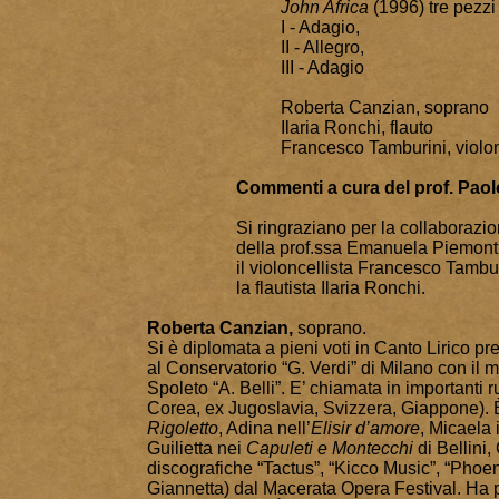
John Africa
(1996) tre pezzi 
I - Adagio,
II - Allegro,
III - Adagio
Roberta Canzian, soprano
Ilaria Ronchi, flauto
Francesco Tamburini, violo
Commenti a cura del prof.
Paol
Si ringraziano per la collaborazi
della prof.ssa Emanuela Piemont
il violoncellista Francesco Tambu
la flautista Ilaria Ronchi.
Roberta Canzian,
soprano.
Si è diplomata a pieni voti in Canto Lirico 
al Conservatorio “G. Verdi” di Milano con il 
Spoleto “A. Belli”. E’ chiamata in importanti ruo
Corea, ex Jugoslavia, Svizzera, Giappone). È 
Rigoletto
, Adina nell’
Elisir d’amore
, Micaela 
Guilietta nei
Capuleti e Montecchi
di Bellini,
discografiche “Tactus”, “Kicco Music”, “Phoeni
Giannetta) dal Macerata Opera Festival. Ha pi