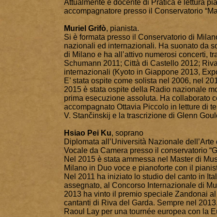
Attualmente è docente di Pratica e lettura pia
accompagnatore presso il Conservatorio “Mar
Muriel Grifò
, pianista.
Si è formata presso il Conservatorio di Milano 
nazionali ed internazionali. Ha suonato da s
di Milano e ha all’attivo numerosi concerti, t
Schumann 2011; Città di Castello 2012; Riv
internazionali (Kyoto in Giappone 2013, Exp
E’ stata ospite come solista nel 2006, nel 2
2015 è stata ospite della Radio nazionale mo
prima esecuzione assoluta. Ha collaborato 
accompagnato Ottavia Piccolo in letture di tes
V. Stančinskij e la trascrizione di Glenn Gould
Hsiao Pei Ku
, soprano
Diplomata all’Università Nazionale dell’Arte
Vocale da Camera presso il conservatorio “G.
Nel 2015 è stata ammessa nel Master di Musi
Milano in Duo voce e pianoforte con il piani
Nel 2011 ha iniziato lo studio del canto in It
assegnato, al Concorso Internazionale di M
2013 ha vinto il premio speciale Zandonai a
cantanti di Riva del Garda. Sempre nel 2013, 
Raoul Lay per una tournée europea con la E