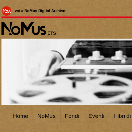
vai a NoMus Digital Archive
ETS
Home
NoMus
Fondi
Eventi
I libri 