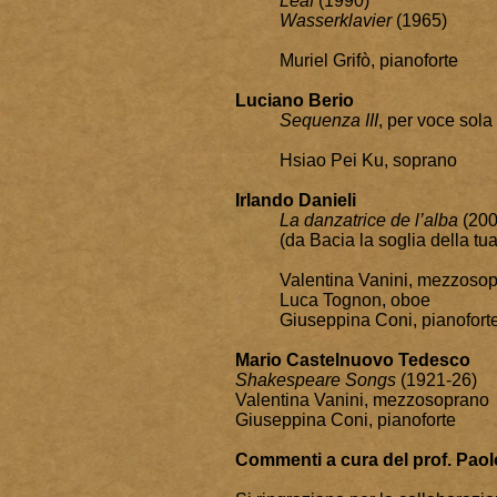
Leaf
(1990)
Wasserklavier
(1965)
Muriel Grifò, pianoforte
Luciano Berio
Sequenza III
, per voce sola
Hsiao Pei Ku, soprano
Irlando Danieli
La danzatrice de l’alba
(200
(da Bacia la soglia della tu
Valentina Vanini, mezzoso
Luca Tognon, oboe
Giuseppina Coni, pianofort
Mario Castelnuovo Tedesco
Shakespeare Songs
(1921-26)
Valentina Vanini, mezzosoprano
Giuseppina Coni, pianoforte
Commenti a cura del prof. Paol