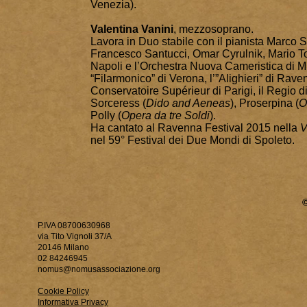
Venezia).
Valentina Vanini
, mezzosoprano.
Lavora in Duo stabile con il pianista Marco Sa
Francesco Santucci, Omar Cyrulnik, Mario Tota
Napoli e l’Orchestra Nuova Cameristica di Milan
“Filarmonico” di Verona, l’”Alighieri” di Raven
Conservatoire Supérieur di Parigi, il Regio di
Sorceress (
Dido and Aeneas
), Proserpina (
O
Polly (
Opera da tre Soldi
).
Ha cantato al Ravenna Festival 2015 nella
V
nel 59° Festival dei Due Mondi di Spoleto.
P.IVA 08700630968
via Tito Vignoli 37/A
20146 Milano
02 84246945
nomus@nomusassociazione.org
Cookie Policy
Informativa Privacy