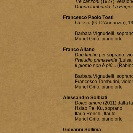
Tre canzoni
(1927), versione
Donna lombarda
,
La Prigio
Francesco Paolo Tosti
La sera
(G. D’Annunzio), 1
Barbara Vignudelli, sopran
Muriel Grifò, pianoforte
Franco Alfano
Due liriche
per soprano, vio
Preludio primaverile
(Luisa 
Il giorno non è più..
. (Rabin
Barbara Vignudelli, sopran
Francesco Tamburini, violo
Muriel Grifò, pianoforte
Alessandro Solbiati
Dolce amore
(2011) dalla l
Hsiao Pei Ku, soprano
Ilaria Ronchi, flauto
Muriel Grifò, pianoforte
Giovanni Sollima