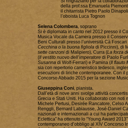
Si ringraziano per la collaborazi
della
prof.ssa Emanuela Piemonti
il chitarrista Pietro Paolo Dinapol
l’oboista Luca Tognon
Selena Colombera
, soprano
Si è diplomata in canto nel 2012 presso il Co
Musica Vocale da Camera presso il Conservat
Beni Culturali presso l’università Cà Foscari 
Cecchina o la buona figliola
di Piccinni), di 
sette canzoni
di Malipiero), Curra (
La forza d
(
Il vestito nuovo dell’imperatore
di Paolo Furla
Susanna
di Wolf-Ferrari) e Pamina (
Il flauto
sia con repertorio cameristico tedesco, ingle
esecuzioni di liriche contemporanee. Con il pi
Concorso Abbado 2015 per la sezione Musi
Giuseppina Coni
, pianista.
Dall’età di nove anni svolge attività concertist
Grecia e Stati Uniti. Ha collaborato con noti
Michele Pertusi, Desirée Rancatore, Celso Alb
Renggli, Bernard Labiausse, José-Daniel Cast
nazionali e internazionali a cui ha partecipat
Eclettica” ha ottenuto lo “Young Award 2013”
contemporaneo d’obbligo al XIV Concorso Int