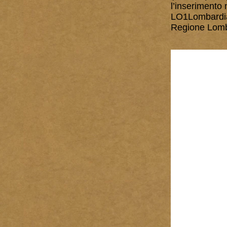
l’inserimento 
LO1Lombardia
Regione Lombar