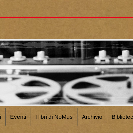
i
Eventi
I libri di NoMus
Archivio
Bibliote