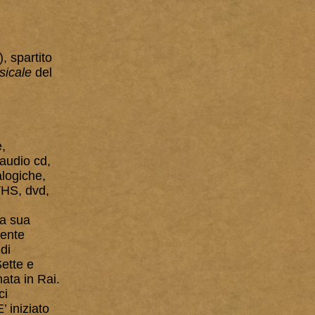
, spartito
sicale
del
e,
 audio cd,
alogiche,
VHS, dvd,
la sua
lente
di
Sette e
mata in Rai.
ci
’ iniziato