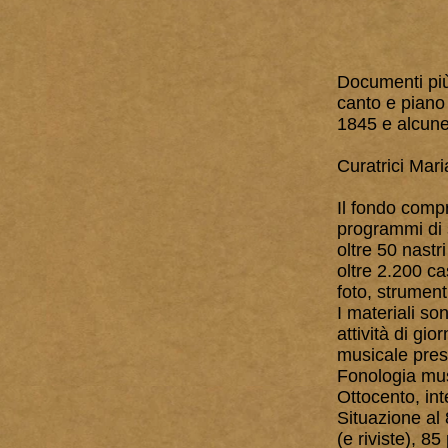
Documenti più
canto e piano
1845 e alcune 
Curatrici Mar
Il fondo compre
programmi di s
oltre 50 nastr
oltre 2.200 ca
foto, strument
I materiali so
attività di gi
musicale press
Fonologia musi
Ottocento, int
Situazione al 
(e riviste), 85