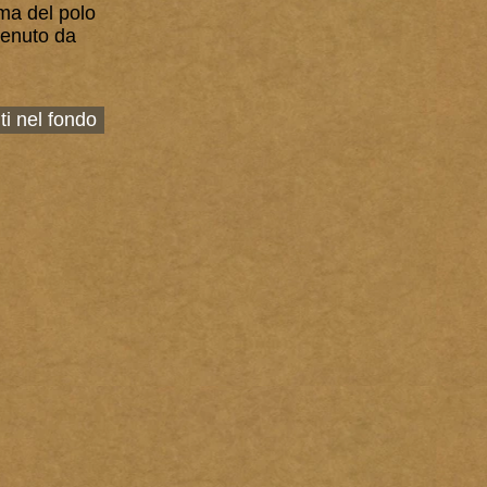
rma del polo
tenuto da
ti nel fondo