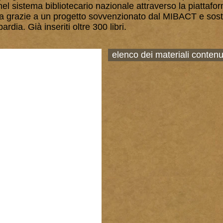
nel sistema bibliotecario nazionale attraverso la piattafo
 grazie a un progetto sovvenzionato dal MIBACT e sos
dia. Già inseriti oltre 300 libri.
elenco dei materiali contenu