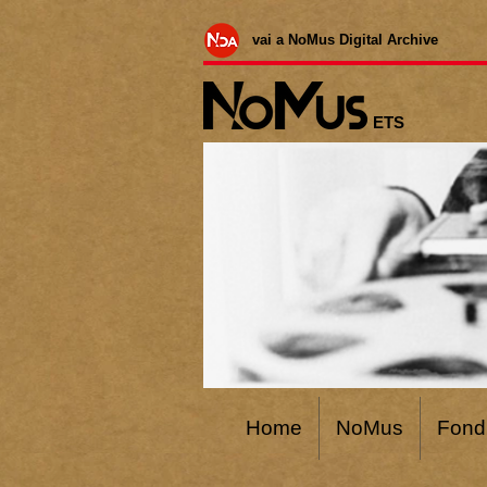
vai a NoMus Digital Archive
ETS
Home
NoMus
Fond