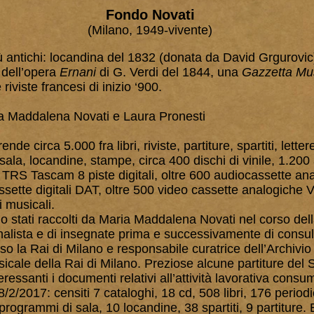
Fondo Novati
(Milano, 1949-vivente)
 antichi: locandina del 1832 (donata da David Grgurovic)
 dell’opera
Ernani
di G. Verdi del 1844, una
Gazzetta Mu
riviste francesi di inizio ‘900.
ia Maddalena Novati e Laura Pronesti
nde circa 5.000 fra libri, riviste, partiture, spartiti, letter
ala, locandine, stampe, circa 400 dischi di vinile, 1.200
i TRS Tascam 8 piste digitali, oltre 600 audiocassette an
ssette digitali DAT, oltre 500 video cassette analogiche 
i musicali.
no stati raccolti da Maria Maddalena Novati nel corso del
ornalista e di insegnate prima e successivamente di consu
o la Rai di Milano e responsabile curatrice dell’Archivio 
cale della Rai di Milano. Preziose alcune partiture del 
eressanti i documenti relativi all’attività lavorativa consu
8/2/2017: censiti 7 cataloghi, 18 cd, 508 libri, 176 periodi
 programmi di sala, 10 locandine, 38 spartiti, 9 partiture. E