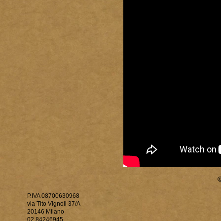
P.IVA 08700630968
via Tito Vignoli 37/A
20146 Milano
02 84246945