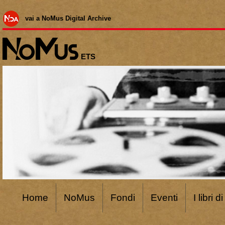
vai a NoMus Digital Archive
ETS
Home
NoMus
Fondi
Eventi
I libri 