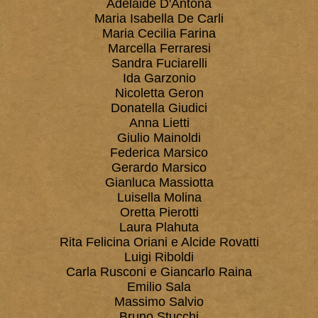
Adelaide D'Antona
Maria Isabella De Carli
Maria Cecilia Farina
Marcella Ferraresi
Sandra Fuciarelli
Ida Garzonio
Nicoletta Geron
Donatella Giudici
Anna Lietti
Giulio ​Mainoldi
Federica Marsico
Gerardo Marsico
Gianluca Massiotta
Luisella Molina
Oretta Pierotti
Laura Plahuta
Rita Felicina Oriani
e Alcide Rovatti
Luigi Riboldi
Carla Rusconi e Giancarlo Raina
Emilio Sala
Massimo Salvio
Bruno Stucchi