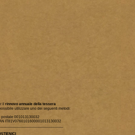
r il
rinnovo annuale della tessera
possibile utilizzare uno dei seguenti metodi:
c postale 001013130032
AN IT81V0760101600001013130032
______________________________
OSTIENICI