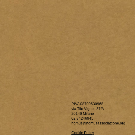
P.IVA 08700630968
via Tito Vignoli 37/A
20146 Milano
02 84246945
nomus@nomusassociazione.org
Cookie Policy