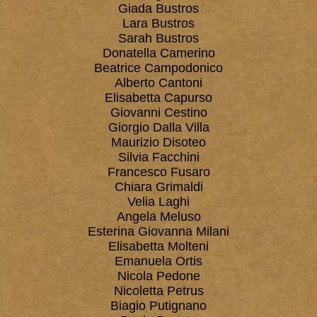
Giada Bustros
Lara Bustros
Sarah Bustros
Donatella Camerino
Beatrice Campodonico
Alberto Cantoni
Elisabetta Capurso
Giovanni Cestino
Giorgio Dalla Villa
Maurizio Disoteo
Silvia Facchini
Francesco Fusaro
Chiara Grimaldi
Velia Laghi
Angela Meluso
Esterina Giovanna Milani
Elisabetta Molteni
Emanuela Ortis
Nicola Pedone
Nicoletta Petrus
Biagio Putignano