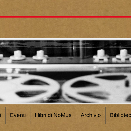
i
Eventi
I libri di NoMus
Archivio
Bibliote