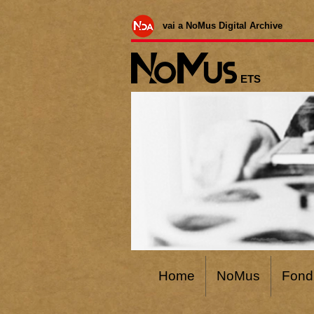
vai a NoMus Digital Archive
ETS
Home
NoMus
Fond