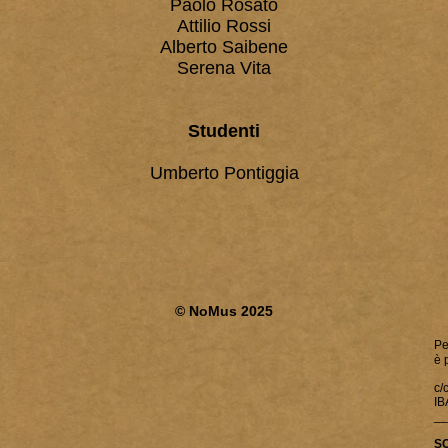
Paolo Rosato
Attilio Rossi
Alberto Saibene
Serena Vita
Studenti
Umberto​
Pontiggia
© NoMus 2025
Pe
è 
c/
IB
__
S