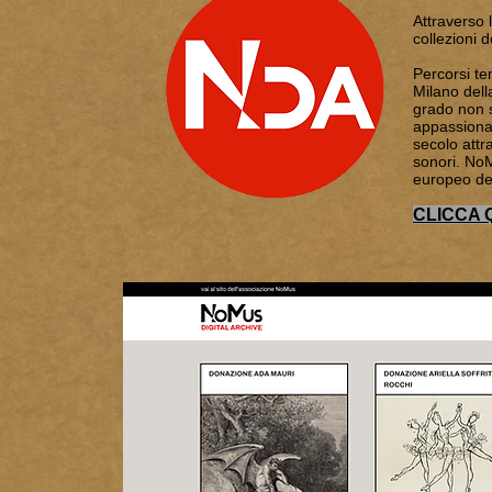
Attraverso 
collezioni 
Percorsi te
Milano dell
grado non so
appassionat
secolo attra
sonori. NoM
europeo de
CLICCA 