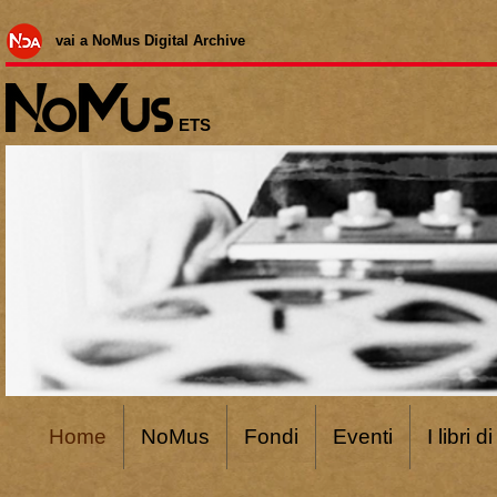
vai a NoMus Digital Archive
ETS
Home
NoMus
Fondi
Eventi
I libri 