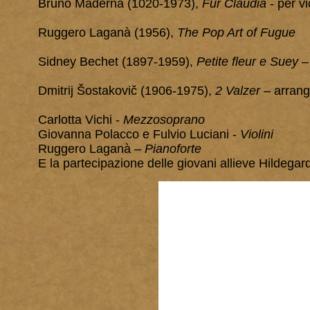
Bruno Maderna (1020-1973),
Für Claudia
- per vi
Ruggero Laganà (1956),
The Pop Art of Fugue
Sidney Bechet (1897-1959),
Petite fleur e Suey
– 
Dmitrij Šostakovič (1906-1975),
2 Valzer
– arrangi
Carlotta Vichi -
Mezzosoprano
Giovanna Polacco e Fulvio Luciani -
Violini
Ruggero Laganà –
Pianoforte
E la partecipazione delle giovani allieve Hildegar