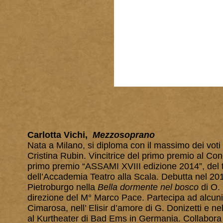
Carlotta Vichi,
Mezzosoprano
Nata a Milano, si diploma con il massimo dei voti 
Cristina Rubin. Vincitrice del primo premio al Co
primo premio “ASSAMI XVIII edizione 2014”, del te
dell’Accademia Teatro alla Scala. Debutta nel 20
Pietroburgo nella
Bella dormente nel bosco
di O. 
direzione del M° Marco Pace. Partecipa ad alcuni l
Cimarosa, nell’ Elisir d’amore di G. Donizetti e ne
al Kurtheater di Bad Ems in Germania. Collabor