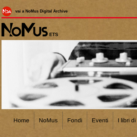
vai a NoMus Digital Archive
ETS
Home
NoMus
Fondi
Eventi
I libri 