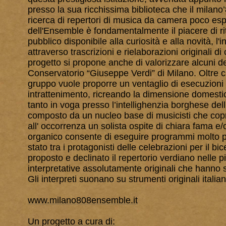
presso la sua ricchissima biblioteca che il milano
ricerca di repertori di musica da camera poco esplor
dell'Ensemble è fondamentalmente il piacere di rit
pubblico disponibile alla curiosità e alla novità, l'
attraverso trascrizioni e rielaborazioni originali di 
progetto si propone anche di valorizzare alcuni dei m
Conservatorio “Giuseppe Verdi” di Milano. Oltre che
gruppo vuole proporre un ventaglio di esecuzioni c
intrattenimento, ricreando la dimensione domestica 
tanto in voga presso l’intellighenzia borghese del
composto da un nucleo base di musicisti che copro
all' occorrenza un solista ospite di chiara fama e/o 
organico consente di eseguire programmi molto par
stato tra i protagonisti delle celebrazioni per il 
proposto e declinato il repertorio verdiano nelle p
interpretative assolutamente originali che hanno s
Gli interpreti suonano su strumenti originali itali
www.milano808ensemble.it
Un progetto a cura di: