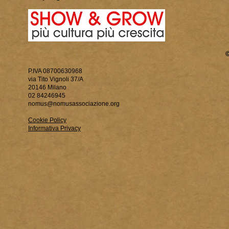
P.IVA 08700630968
via Tito Vignoli 37/A
20146 Milano
02 84246945
nomus@nomusassociazione.org
Cookie Policy
Informativa Privacy