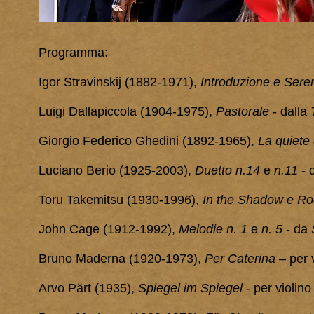
Programma:
Igor Stravinskij (1882-1971),
I
ntroduzione e Sere
Luigi Dallapiccola (1904-1975),
Pastorale
- dalla
Giorgio Federico Ghedini (1892-1965),
La quiete 
Luciano Berio (1925-2003),
Duetto n.14
e
n.11
- 
Toru Takemitsu (1930-1996),
In the Shadow e Ro
John Cage (1912-1992),
Melodie n. 1
e
n. 5
- da
Bruno Maderna (1920-1973),
Per Caterina
– per v
Arvo Pärt (1935),
Spiegel im Spiegel
- per violino