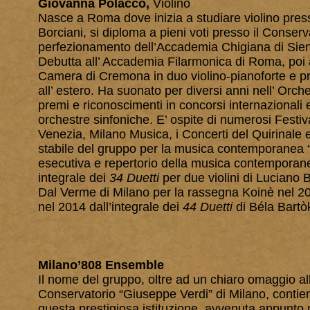
Giovanna Polacco,
Violino
Nasce a Roma dove inizia a studiare violino press
Borciani, si diploma a pieni voti presso il Conserv
perfezionamento dell’Accademia Chigiana di Siena
Debutta all’ Accademia Filarmonica di Roma, poi a
Camera di Cremona in duo violino-pianoforte e pros
all’ estero. Ha suonato per diversi anni nell’ Or
premi e riconoscimenti in concorsi internazionali e
orchestre sinfoniche. E’ ospite di numerosi Festival
Venezia, Milano Musica, i Concerti del Quirinale 
stabile del gruppo per la musica contemporanea “
esecutiva e repertorio della musica contemporane
integrale dei
34 Duetti
per due violini di Luciano Be
Dal Verme di Milano per la rassegna Koinè nel 20
nel 2014 dall’integrale dei
44 Duetti
di Béla Bartò
Milano’808 Ensemble
Il nome del gruppo, oltre ad un chiaro omaggio all
Conservatorio “Giuseppe Verdi” di Milano, contien
questa prestigiosa istituzione, avvenuta appunto 