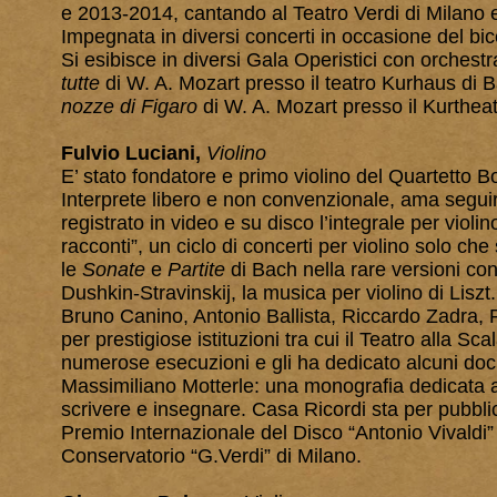
e 2013-2014, cantando al Teatro Verdi di Milano 
Impegnata in diversi concerti in occasione del bic
Si esibisce in diversi Gala Operistici con orches
tutte
di W. A. Mozart presso il teatro Kurhaus d
nozze di Figaro
di W. A. Mozart presso il Kurthea
Fulvio Luciani,
Violino
E’ stato fondatore e primo violino del Quartetto Bo
Interprete libero e non convenzionale, ama segui
registrato in video e su disco l’integrale per violin
racconti”, un ciclo di concerti per violino solo ch
le
Sonate
e
Partite
di Bach nella rare versioni co
Dushkin-Stravinskij, la musica per violino di Liszt
Bruno Canino, Antonio Ballista, Riccardo Zadra, P
per prestigiose istituzioni tra cui il Teatro alla Sc
numerose esecuzioni e gli ha dedicato alcuni doc
Massimiliano Motterle: una monografia dedicata a C
scrivere e insegnare. Casa Ricordi sta per pubblic
Premio Internazionale del Disco “Antonio Vivaldi” 
Conservatorio “G.Verdi” di Milano.