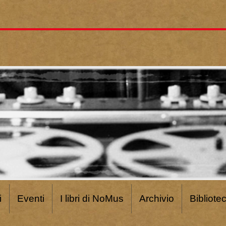
i
Eventi
I libri di NoMus
Archivio
Bibliote