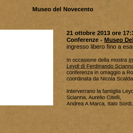
Museo del Novecento
21 ottobre 2013
ore 17:
Conferenze -
Museo De
ingresso libero fino a es
In occasione della mostra
I
Leydi
di Ferdinando Sciann
conferenza in omaggio a Ro
coordinata da Nicola Scaldaf
Interverrano la famiglia Ley
Scianna, Aurelio Citelli,
Andrea A Marca, Italo Sordi, 