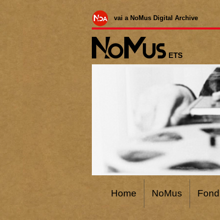
vai a NoMus Digital Archive
ETS
Home
NoMus
Fond