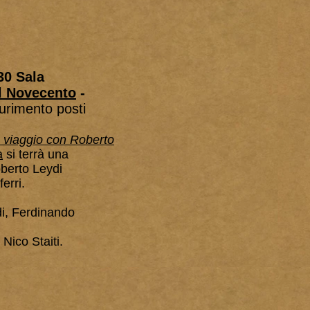
30 Sala
l Novecento
-
aurimento posti
n viaggio con Roberto
a
si terrà una
berto Leydi
erri.
di, Ferdinando
Nico Staiti.