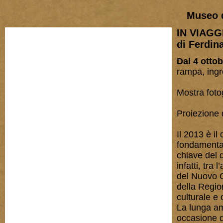
Museo 
IN VIAG
di Ferdin
Dal 4 otto
rampa, ingr
Mostra foto
Proiezione
Il 2013 è i
fondamental
chiave del 
infatti, tra
del Nuovo C
della Regio
culturale e 
La lunga am
occasione d