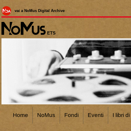
vai a NoMus Digital Archive
ETS
Home
NoMus
Fondi
Eventi
I libri 