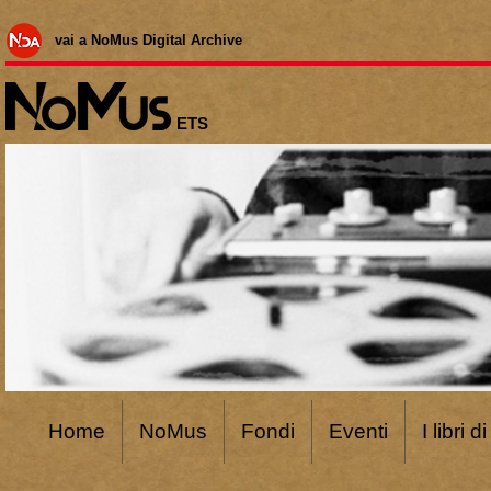
vai a NoMus Digital Archive
ETS
Home
NoMus
Fondi
Eventi
I libri 