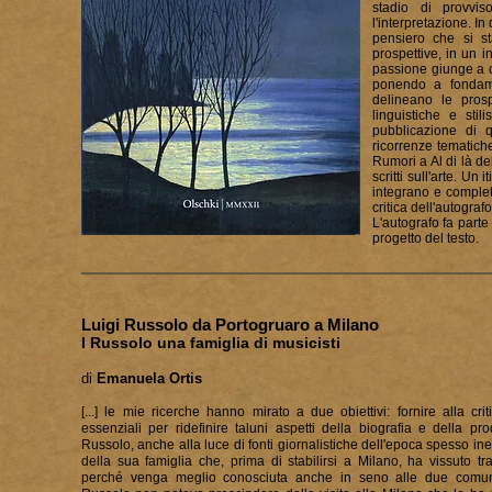
stadio di provvis
l'interpretazione. I
pensiero che si s
prospettive, in un i
passione giunge a co
ponendo a fondamen
delineano le prosp
linguistiche e stil
pubblicazione di q
ricorrenze tematiche
Rumori a Al di là del
scritti sull'arte. Un
integrano e completa
critica dell'autografo
L'autografo fa parte
progetto del testo.
Luigi Russolo da Portogruaro
a Milano
I Russolo una famiglia di musicisti
di
Emanuela Ortis
[...] le
mie ricerche hanno mirato a due obiettivi: fornire alla cri
essenziali per ridefinire taluni aspetti della biografia e della pro
Russolo, anche alla luce di fo
nti giornalistiche dell'epoca spesso ine
della sua famiglia che, prima di stabilirsi a Milano, ha vissuto t
perché venga meglio conosciuta anche in seno alle due comunit