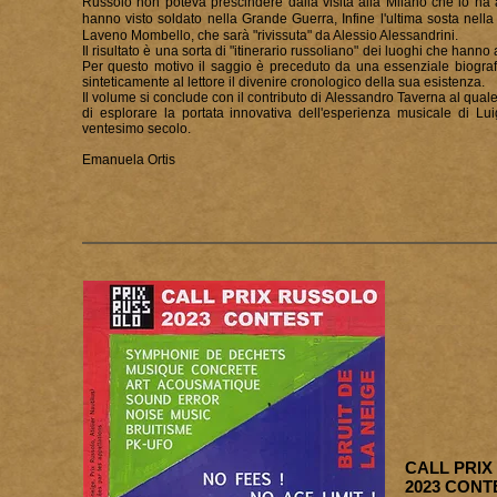
Russolo non poteva prescindere dalla visita alla Milano che lo ha 
hanno visto soldato nella Grande Guerra, Infine l'ultima sosta nell
Laveno Mombello, che sarà
"rivissuta" da Alessio Alessandrini.
Il r
isultato è una sorta di "itinerario russoliano" dei luoghi che hann
Per questo motivo il saggio è preceduto da una essenziale biografi
sinteticamente al lettore il divenire cronologico della sua esistenza.
Il volume si conclude con il contributo di Alessandro Taverna al quale 
di esplorare la portata innovativa dell'esperienza musicale di Lu
ventesimo secolo.
Emanuela Ortis
CALL PRI
2023 CONT