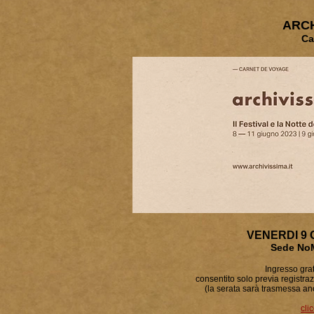
ARCH
Ca
VENERDI 9 G
Sede No
Ingresso grat
consentito solo previa registraz
(la serata sarà trasmessa a
cli