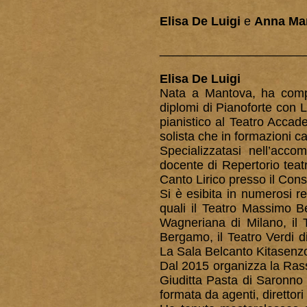
Elisa De Luigi
e
Anna Mar
_____________________
Elisa De Luigi
Nata a Mantova, ha compiu
diplomi di Pianoforte con 
pianistico al Teatro Accad
solista che in formazioni cam
Specializzatasi nell’acco
docente di Repertorio teat
Canto Lirico presso il Cons
Si è esibita in numerosi rec
quali il Teatro Massimo Be
Wagneriana di Milano, il 
Bergamo, il Teatro Verdi d
La Sala Belcanto Kitasenzo
Dal 2015 organizza la Rass
Giuditta Pasta di Saronno 
formata da agenti, direttori 