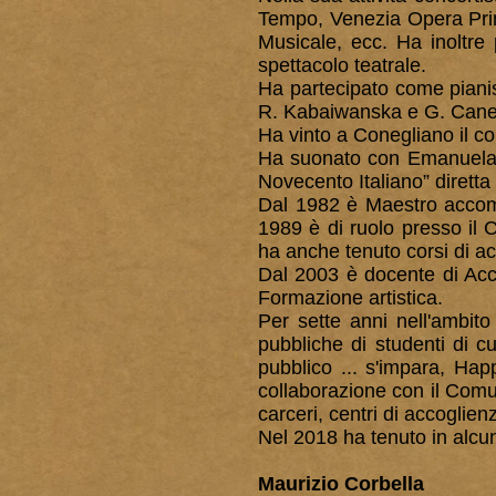
Tempo, Venezia Opera Prim
Musicale, ecc. Ha inoltre 
spettacolo teatrale.
Ha partecipato come piani
R. Kabaiwanska e G. Canet
Ha vinto a Conegliano il c
Ha suonato con Emanuela
Novecento Italiano” diretta 
Dal 1982 è Maestro accomp
1989 è di ruolo presso il C
ha anche tenuto corsi di 
Dal 2003 è docente di Acc
Formazione artistica.
Per sette anni nell'ambit
pubbliche di studenti di c
pubblico ... s'impara, Ha
collaborazione con il Comun
carceri, centri di accoglien
Nel 2018 ha tenuto in alcun
Maurizio Corbella