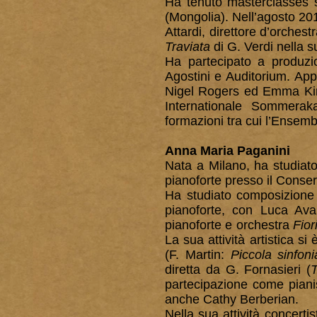
Ha tenuto masterclasses su
(Mongolia). Nell’agosto 2
Attardi, direttore d’orches
Traviata
di G. Verdi nella s
Ha partecipato a produzio
Agostini e Auditorium. App
Nigel Rogers ed Emma Kirb
Internationale Sommerak
formazioni tra cui l’Ensem
Anna Maria Paganini
Nata a Milano, ha studiato
pianoforte presso il Conser
Ha studiato composizione 
pianoforte, con Luca Av
pianoforte e orchestra
Fior
La sua attività artistica s
(F. Martin:
Piccola sinfon
diretta da G. Fornasieri (
T
partecipazione come pianis
anche Cathy Berberian.
Nella sua attività concert