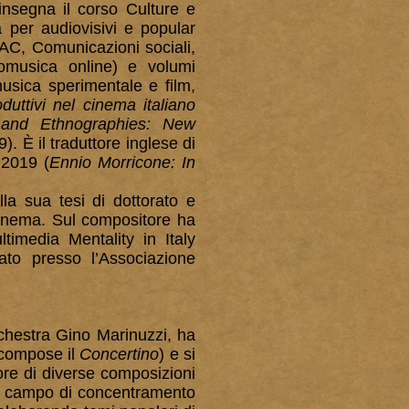
insegna il corso Culture e
 per audiovisivi e popular
-TAC, Comunicazioni sociali,
musica online) e volumi
musica sperimentale e film,
duttivi
nel cinema italiano
 and Ethnographies: New
). È il traduttore inglese di
 2019 (
Ennio Morricone: In
la sua tesi di dottorato e
 cinema. Sul compositore ha
ltimedia Mentality in Italy
ato presso l’Associazione
rchestra Gino Marinuzzi, ha
 compose il
Concertino
) e si
ore di diverse composizioni
 un campo di concentramento