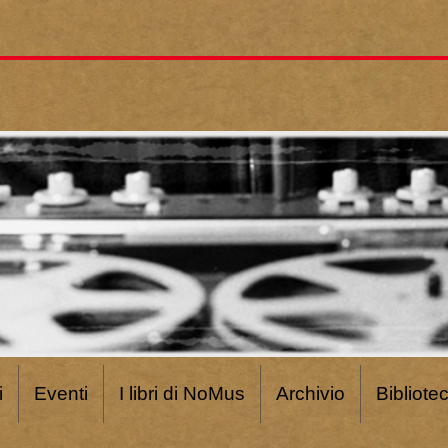
i
Eventi
I libri di NoMus
Archivio
Bibliote