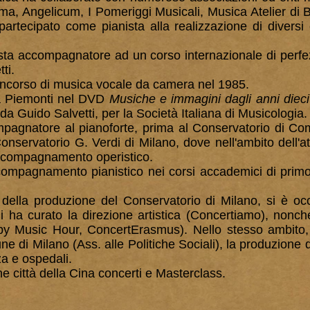
a, Angelicum, I Pomeriggi Musicali, Musica Atelier di
partecipato come pianista alla realizzazione di diversi 
sta accompagnatore ad un corso internazionale di perf
ti.
oncorso di musica vocale da camera nel 1985.
 Piemonti nel DVD
Musiche e immagini dagli anni dieci
da Guido Salvetti, per la Società Italiana di Musicologia.
agnatore al pianoforte, prima al Conservatorio di Com
onservatorio G. Verdi di Milano, dove nell'ambito dell'att
accompagnamento operistico.
ompagnamento pianistico nei corsi accademici di primo e
o della produzione del Conservatorio di Milano, si è o
ui ha curato la direzione artistica (Concertiamo), nonc
ppy Music Hour, ConcertErasmus). Nello stesso ambito,
e di Milano (Ass. alle Politiche Sociali), la produzione di
za e ospedali.
e città della Cina concerti e Masterclass.