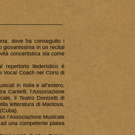
_____________________
ona, dove ha conseguito i
 giovanissima in un recital
vità concertistica sia come
 repertorio liederistico è
 e Vocal Coach nei Corsi di
icali in Italia e all’estero,
ra Cantelli, l’Associazione
le, il Teatro Donizetti di
lla letteratura di Mantova,
 (Cuba).
sso l’Associazione Musicale
te ad una competente platea