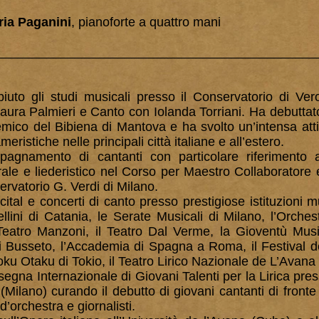
ia Paganini
, pianoforte a quattro mani
_____________________________________________
to gli studi musicali presso il Conservatorio di Ver
Laura Palmieri e Canto con Iolanda Torriani. Ha debuttato
emico del Bibiena di Mantova e ha svolto un’intensa atti
eristiche nelle principali città italiane e all’estero.
mpagnamento di cantanti con particolare riferimento al
rale e liederistico nel Corso per Maestro Collaboratore
ervatorio G. Verdi di Milano.
ital e concerti di canto presso prestigiose istituzioni mus
llini di Catania, le Serate Musicali di Milano, l’Orchest
Teatro Manzoni, il Teatro Dal Verme, la Gioventù Musica
i Busseto, l’Accademia di Spagna a Roma, il Festival de
ku Otaku di Tokio, il Teatro Lirico Nazionale de L’Avana
egna Internazionale di Giovani Talenti per la Lirica pre
(Milano) curando il debutto di giovani cantanti di fron
d’orchestra e giornalisti.