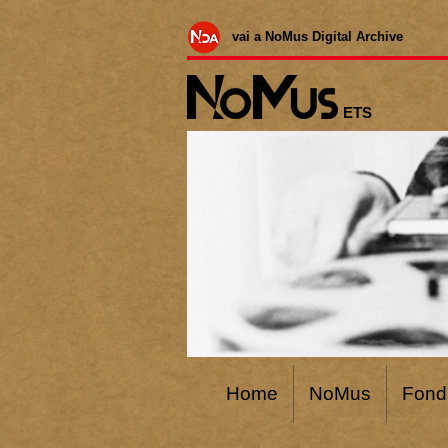
vai a NoMus Digital Archive
ETS
Home
NoMus
Fond