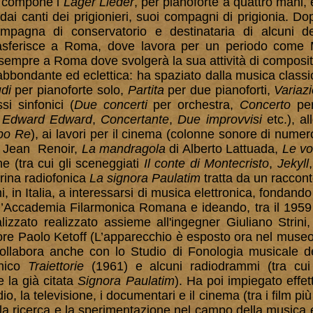
, compone i
Lager Lieder
, per pianoforte a quattro mani,
dai canti dei prigionieri, suoi compagni di prigionia. Do
mpagna di conservatorio e destinataria di alcuni d
rasferisce a Roma, dove lavora per un periodo come M
à sempre a Roma dove svolgerà la sua attività di composi
bbondante ed eclettica: ha spaziato dalla musica classica
di
per pianoforte solo,
Partita
per due pianoforti,
Variaz
i sinfonici (
Due concerti
per orchestra,
Concerto
per
o
Edward Edward
,
Concertante
,
Due improvvisi
etc.), a
po Re
), ai lavori per il cinema (colonne sonore di numer
 Jean Renoir,
La mandragola
di Alberto Lattuada,
Le vo
one (tra cui gli sceneggiati
Il conte di Montecristo
,
Jekyll
perina radiofonica
La signora Paulatim
tratta da un racconto
i, in Italia, a interessarsi di musica elettronica, fondando
l’Accademia Filarmonica Romana e ideando, tra il 1959 
alizzato realizzato assieme all'ingegner Giuliano Strini
ore Paolo Ketoff (L’apparecchio è esposto ora nel museo 
ollabora anche con lo Studio di Fonologia musicale de
onico
Traiettorie
(1961) e alcuni radiodrammi (tra cui
 la già citata
Signora Paulatim
). Ha poi impiegato effet
o, la televisione, i documentari e il cinema (tra i film più
la ricerca e la sperimentazione nel campo della musica e