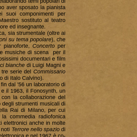
 elaborando temi popolari di
po aver sposato la pianista
ei suoi componimenti per
aestro sostituto al teatro
tore ed insegnante.
, sia strumentale (oltre ai
ioni su tema popolare
), che
 pianoforte,
Concerto
per
lle musiche di scena per il
osissimi documentari e film
ci bianche
di Luigi Magni e
, tre serie del
Commissario
 di Italo Calvino).
 fin dal ’56 un laboratorio di
e il 1963, il Fonosynth, un
, con la collaborazione del
degli strumenti musicali di
lla Rai di Milano, per cui
 la commedia radiofonica
ti elettronici anche in molte
 noti
Terrore nello spazio
di
lettronica e nel 1967 è co-