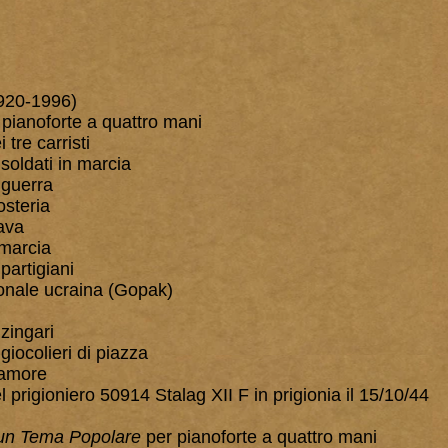
920-1996)
pianoforte a quattro mani
tre carristi
soldati in marcia
 guerra
steria
ava
marcia
partigiani
onale ucraina (Gopak)
zingari
iocolieri di piazza
amore
prigioniero 50914 Stalag XII F in prigionia il 15/10/44
 un Tema Popolare
per pianoforte a quattro mani