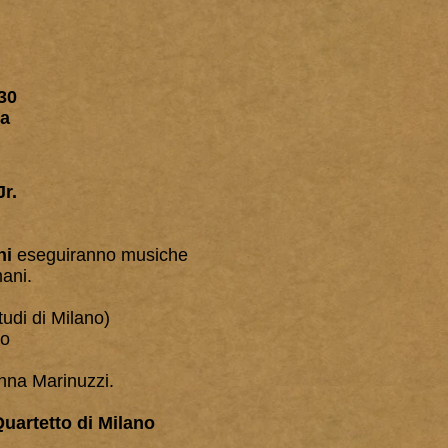
30
na
r.
ni
eseguiranno musiche
mani.
tudi di Milano)
ro
nna Marinuzzi.
Quartetto di Milano