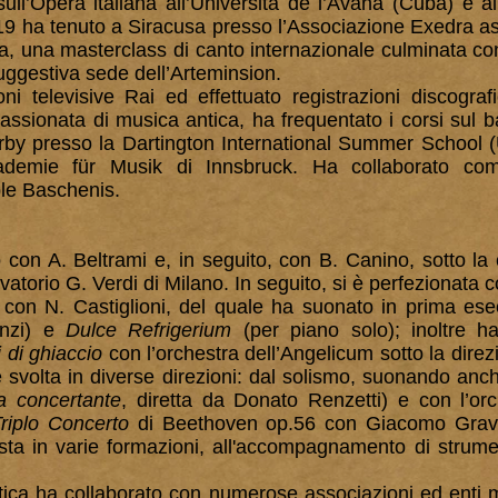
ll’Opera italiana all’Università de l’Avana (Cuba) e al
019 ha tenuto a Siracusa presso l’Associazione Exedra a
tra, una masterclass di canto internazionale culminata c
uggestiva sede dell’Arteminsion.
ni televisive Rai ed effettuato registrazioni discogra
assionata di musica antica, ha frequentato i corsi sul ba
y presso la Dartington International Summer School (
ademie für Musik di Innsbruck. Ha collaborato com
ble Baschenis.
 con A. Beltrami e, in seguito, con B. Canino, sotto la 
vatorio G. Verdi di Milano.
In seguito, si è perfezionata c
con N. Castiglioni, del quale ha suonato in prima es
anzi) e
Dulce Refrigerium
(per piano solo); inoltre h
i di ghiaccio
con l’orchestra dell’Angelicum sotto la dire
i è svolta in diverse direzioni: dal solismo, suonando anc
ia concertante
, diretta da Donato Renzetti) e con l’o
riplo Concerto
di Beethoven op.56 con Giacomo Grava 
ta in varie formazioni, all'accompagnamento di strumenti
istica ha collaborato con numerose associazioni ed enti 