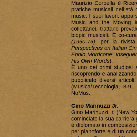
Maurizio Corbella è Ricer
pratiche musicali nell’et
music. I suoi lavori,
appars
Music and the Moving I
collettanei, trattano prev
biopic musicali.
È co-cura
(1950-75)
, per la rivist
Perspectives on Italian C
Ennio Morricone: Insegue
His Own Words
).
È uno dei primi studiosi 
riscoprendo e analizzando 
pubblicato diversi articol
(Musica/Tecnologia, 8-9,
NoMus.
Gino Marinuzzi Jr.
Gino Marinuzzi jr. (New Yo
cominciato la sua carriera
è diplomato in composizion
per pianoforte e di un con