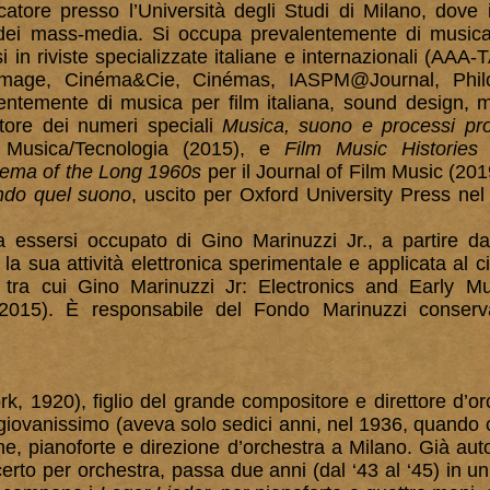
catore presso l’Università degli Studi di Milano, dove
à dei mass-media. Si occupa
prevalentemente di musica
i in riviste specializzate italiane e internazionali (AAA
mage, Cinéma&Cie, Cinémas, IASPM@Journal, Philo
alentemente di musica per film italiana, sound design, 
tore dei numeri speciali
Musica, suono e processi pro
a Musica/Tecnologia (2015), e
Film Music Histories
inema of the Long 1960s
per il Journal of Film Music (2019
ndo quel suono
, uscito per Oxford University Press nel
a essersi occupato di Gino Marinuzzi Jr., a partire dal
la sua attività elettronica sperimentale e applicata al
i, tra cui Gino Marinuzzi Jr: Electronics and Early Mu
 2015). È responsabile del Fondo Marinuzzi conserv
rk, 1920), figlio del grande compositore e direttore d’o
 giovanissimo (aveva solo sedici anni, nel 1936, quando
e, pianoforte e direzione d’orchestra a Milano. Già aut
certo per orchestra, passa due anni (dal ‘43 al ‘45) in