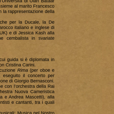
l’Università di Ulan Bataar
ssieme al marito Francesco
on la rappresentazione della
fiche per la Ducale, la De
rocco italiano e inglese di
UK) e di Jessica Kash alla
e cembalista in svariate
cui guida si è diplomata in
on Cristina Carini.
ecuzione
Rima
(per oboe e
a eseguito il concerto per
zione di Giorgio Bernasconi.
he con l’orchestra della Rai
rchestra Nuova Cameristica
e Andrea Mascetti), alla
sti e cantanti, tra i quali
musicali: Musica nel Nostro