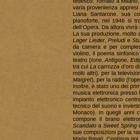
tedesco. Tornato a Milano
varia provenienza appresi 
Liana Santarone, sua co
pianoforte, nel 1946 si t
dell’Opera. Da allora vivr
La sua produzione, molto a
Lager Lieder
,
Preludi
e
Stu
da camera e per compless
violino, il poema sinfonic
teatro (
Ione
,
Antigone
,
Edi
tra cui
La carrozza d’oro
di
molti altri), per la televisi
Maigret
), per la radio (l’o
Inoltre, è stato uno dei prim
musica elettronica presso 
impianto elettronico centr
tecnico del suono e invent
Monaco). In quegli anni c
compone il brano elettr
Scandalo
a
Sweet Spring
e
sue composizioni per la radi
Mario Bava). Continua poi 