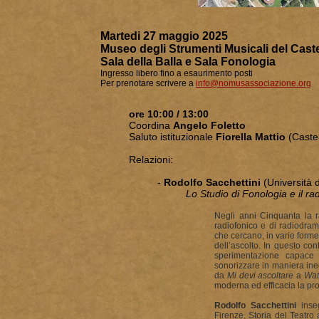
Martedi 27 maggio 2025
Museo degli Strumenti Musicali del Cast
Sala della Balla e Sala Fonologia
Ingresso libero fino a esaurimento posti
Per prenotare scrivere a
info@nomusassociazione.org
ore 10:00 / 13:00
Coordina
Angelo Foletto
Saluto istituzionale
Fiorella Mattio
(Caste
Relazioni:
-
Rodolfo Sacchettini
(Università 
Lo Studio di Fonologia e il 
Negli anni Cinquanta la r
radiofonico e di radiodr
che cercano, in varie forme, 
dell’ascolto. In questo co
sperimentazione capace 
sonorizzare in maniera ined
da
Mi devi ascoltare
a
Wat
moderna ed efficacia la pr
Rodolfo Sacchettini
inseg
Firenze, Storia del Teatro