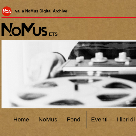
vai a NoMus Digital Archive
ETS
Home
NoMus
Fondi
Eventi
I libri 