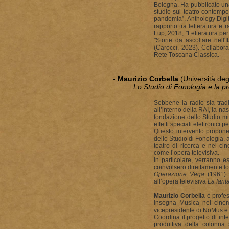
Bologna. Ha pubblicato un
studio sul teatro contempor
pandemia”, Anthology Digit
rapporto tra letteratura e ra
Fup, 2018; "Letteratura per
"Storie da ascoltare nell
(Carocci, 2023). Collabora
Rete Toscana Classica.
-
Maurizio Corbella
(Università deg
Lo Studio di Fonologia e la pr
Sebbene la radio sia tradi
all’interno della RAI, la n
fondazione dello Studio mi
effetti speciali elettronici p
Questo intervento propone 
dello Studio di Fonologia,
teatro di ricerca e nel ci
come l’opera televisiva.
In particolare, verranno e
coinvolsero direttamente lo 
Operazione Vega
(1961) 
all’opera televisiva
La fant
Maurizio Corbella
è profes
insegna Musica nel cinem
vicepresidente di NoMus e 
Coordina il progetto di in
produttiva della colonna