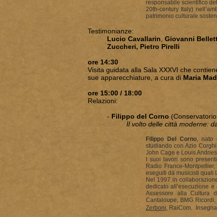
responsabile scientifico d
20th-century Italy) nell’
patrimonio culturale soste
Testimonianze:
Lucio Cavallarin
,
Giovanni Bellett
Zuccheri, Pietro Pirelli
ore 14:30
Visita guidata alla Sala XXXVI che contien
sue apparecchiature, a cura di
Maria Mad
ore 15:00 / 18:00
Relazioni:
-
Filippo del Corno
(Conservatorio
Il volto delle città moderne: d
Filippo Del Corno
, nato
studiando con Azio Corghi
John Cage e Louis Andries
I suoi lavori sono presenti
Radio France-Montpellier
eseguiti da musicisti quali
Nel 1997 in collaborazion
dedicato all’esecuzione e 
Assessore alla Cultura 
Cantaloupe, BMG Ricordi, E
Zerboni
, RaiCom.
Insegna