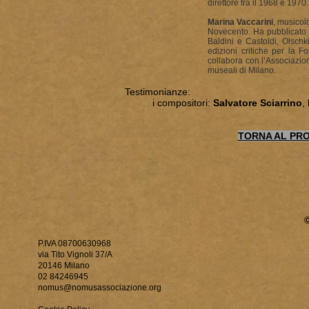
direttore tra il 1968 e 1970.
Marina Vaccarini
, musicol
Novecento. Ha pubblicato l
Baldini e Castoldi, Olschk
edizioni critiche per la 
collabora con l’Associazion
museali di Milano.
Testimonianze:
i compositori:
Salvatore Sciarrino
,
TORNA AL PR
P.IVA 08700630968
via Tito Vignoli 37/A
20146 Milano
02 84246945
nomus@nomusassociazione.org