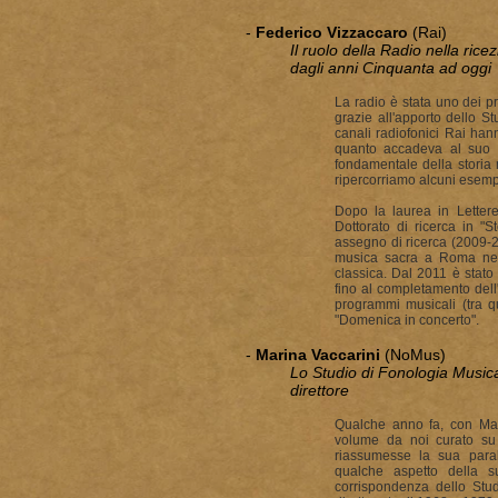
-
Federico Vizzaccaro
(Rai)
Il ruolo della Radio nella rice
dagli anni Cinquanta ad oggi
La radio è stata uno dei pr
grazie all'apporto dello S
canali radiofonici Rai ha
quanto accadeva al suo in
fondamentale della storia
ripercorriamo alcuni esemp
Dopo la laurea in Letter
Dottorato di ricerca in "S
assegno di ricerca (2009-2
musica sacra a Roma nel 
classica. Dal 2011 è stato r
fino al completamento dell
programmi musicali (tra 
"Domenica in concerto".
-
Marina Vaccarini
(NoMus)
Lo Studio di Fonologia Musica
direttore
Qualche anno fa, con Mad
volume da noi curato su
riassumesse la sua parab
qualche aspetto della su
corrispondenza dello Stud